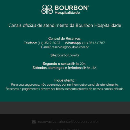
Check-in
Check-out
Noites
Quartos
Hóspedes
04 Ago
06 Ago
2
1
1
Disponibilidade
Não encontramos disponibilidade para o período
selecionado.
Selecione um novo período e verifique a disponibilidade.
Modifique sua busca
reservas.barrafunda@bourbon.com.br