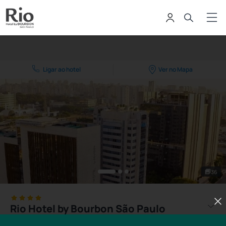
Ligar ao hotel
Ver no Mapa
36
Rio Hotel by Bourbon São Paulo
Avenida Marquês de São Vicente, 77 Sao Paulo