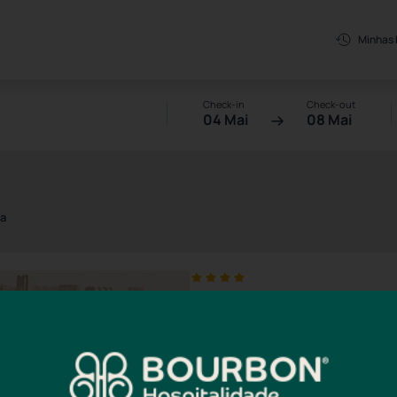
Minhas
Check-in
Check-out
04 Mai
08 Mai
sa
Rio Hotel by Bourbon 
Avenida Marquês de São Vicente, 
Experimente o máximo de conforto 
Superior, com opções duplas para ca