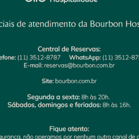
adaptadas para pessoas com deficiê
Ler mais
A hospedagem oferece
Acessibilidade
Estac
para Cadeira de
com c
Rodas
36