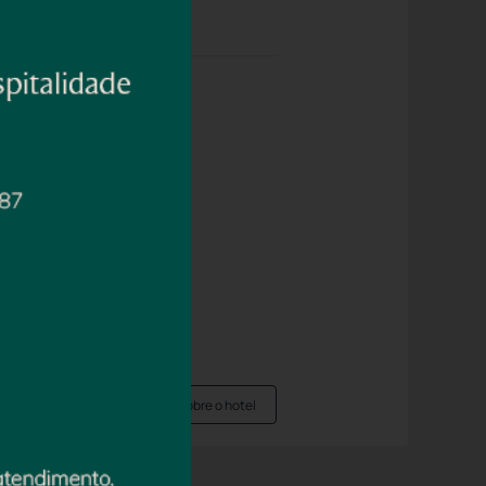
ncia. Saboreie a gastronom
ionamento
usto
Saber mais sobre o hotel