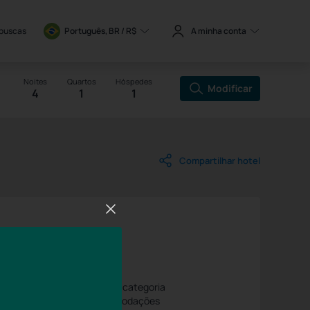
 buscas
Português, BR / 
R$
A minha conta
Noites
Quartos
Hóspedes
Modificar
4
1
1
Compartilhar hotel
São Paulo
77 Sao Paulo
Ver no Mapa
em nossos apartamentos de categoria
sal e solteiro, além de acomodações