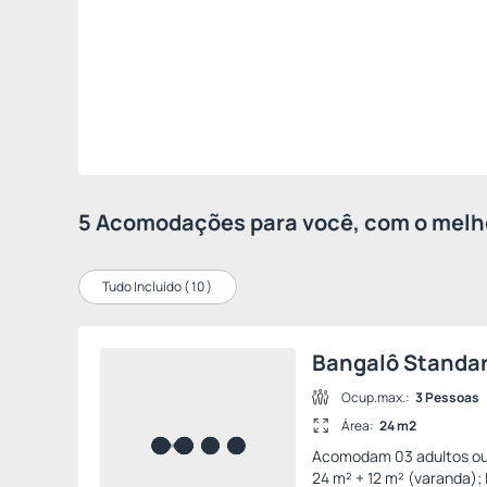
5 Acomodações para você, com o melho
Tudo Incluído (
10
)
Bangalô Standa
Ocup.max.:
3 Pessoas
Área:
24 m2
Acomodam 03 adultos ou 2 
24 m² + 12 m² (varanda); 