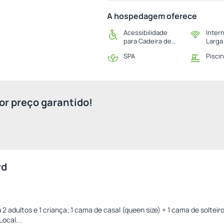
A hospedagem oferece
Acessibilidade
Inter
para Cadeira de
Larga
Rodas
SPA
Pisci
r preço garantido!
rd
adultos e 1 criança; 1 cama de casal (queen size) + 1 cama de solteiro (
Local...