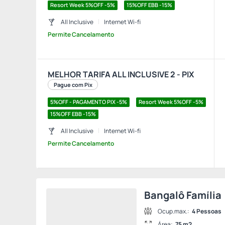
Resort Week 5%OFF -5%
15%OFF EBB -15%
All Inclusive
Internet Wi-fi
Permite Cancelamento
MELHOR TARIFA ALL INCLUSIVE 2 - PIX
Pague com Pix
5%OFF - PAGAMENTO PIX -5%
Resort Week 5%OFF -5%
15%OFF EBB -15%
All Inclusive
Internet Wi-fi
Permite Cancelamento
Bangalô Família
Ocup.max.:
4 Pessoas
Área:
75 m2