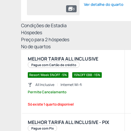
Ver detalhe do quarto
3
Condições de Estadia
Hóspedes
Preço para
2
hóspedes
Nº de quartos
MELHOR TARIFA ALL INCLUSIVE
Pague com Cartão de crédito
Resort Week 5%OFF -5%
15%OFF EBB -15%
All Inclusive
Internet Wi-fi
Permite Cancelamento
Só existe 1 quarto disponível
MELHOR TARIFA ALL INCLUSIVE - PIX
Pague com Pix