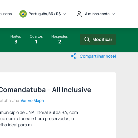
 buscas
Português, BR / 
R$
A minha conta
Noites
Quartos
Hóspedes
Modificar
3
1
2
Compartilhar hotel
Comandatuba – All Inclusive
atuba Una
Ver no Mapa
unicípio de UNA, litoral Sul da BA, com
aco com a fauna e flora preservadas, o
ha ideal para m