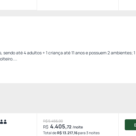
sendo até 4 adultos + 1 criança até 11 anos e possuem 2 ambientes; 
lteiro....
R$ 5.456,00
4.405,
R$
72
/noite
Total de
R$ 13.217,16
para 3 noites