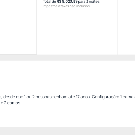
Total de
R$ 5.023,89
para 3 noites
Impostos e taxas não inclusos
desde que 1 ou 2 pessoas tenham até 17 anos. Configuração: 1 cama 
) + 2 camas...