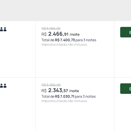
R$ 3.055,00
2.466,
R$
91
/noite
Total de
R$ 7.400,73
para 3 noites
Impostos e taxas não inclusos
R$ 3.055,00
2.343,
R$
57
/noite
Total de
R$ 7.030,71
para 3 noites
Impostos e taxas não inclusos