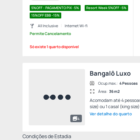
5%OFF - PAGAMENTO PIX -5%
Resort Week 5%OFF -5%
15%OFF EBB -15%
All Inclusive
Internet Wi-fi
Permite Cancelamento
Só existe 1 quarto disponível
Bangalô Luxo
Ocup.max.:
4 Pessoas
Área:
36 m2
Acomodam até 4 pessoas, 
size) ou 1 casal (king size
Ver detalhe do quarto
4
Condições de Estadia