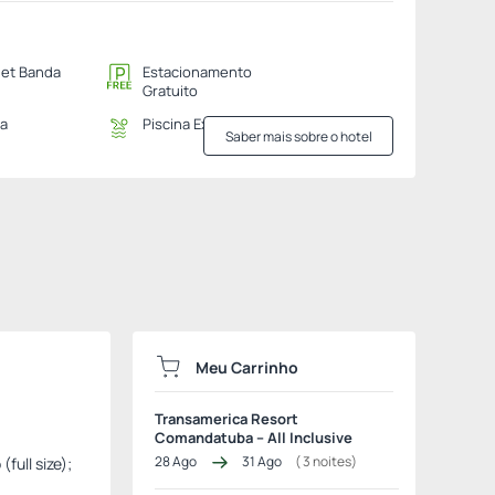
net Banda
Estacionamento
Gratuito
na
Piscina Exterior
Saber mais sobre o hotel
Meu Carrinho
Transamerica Resort
Comandatuba – All Inclusive
28 Ago
31 Ago
(
3
noites)
full size);