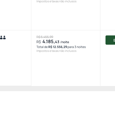
Impostos e taxas não inclusos
R$ 5.455,99
4.185,
R$
43
/noite
Total de
R$ 12.556,29
para 3 noites
Impostos e taxas não inclusos