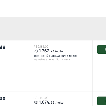
R$ 2.183,00
1.762,
R$
77
/noite
Total de
R$ 5.288,31
para 3 noites
Impostos e taxas não inclusos
R$ 2.182,99
1.674,
R$
63
/noite