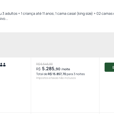
3 adultos + 1 criança até 11 anos; 1 cama casal (king size) + 02 camas 
ivo...
R$ 6.546,00
5.285,
R$
90
/noite
Total de
R$ 15.857,70
para 3 noites
Impostos e taxas não inclusos