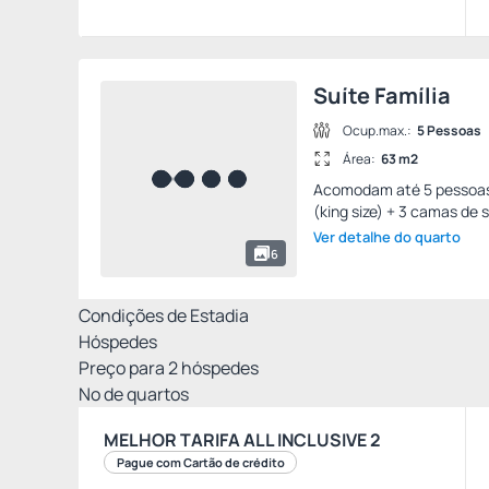
Suíte Família
Ocup.max.:
5 Pessoas
Área:
63 m2
Acomodam até 5 pessoas, 
(king size) + 3 camas de so
Ver detalhe do quarto
6
Condições de Estadia
Hóspedes
Preço para
2
hóspedes
Nº de quartos
MELHOR TARIFA ALL INCLUSIVE 2
Pague com Cartão de crédito