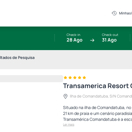
Minhas
Check-in
Check-out
e
28 Ago
31 Ago
ltados de Pesquisa
Transamerica Resort 
Ilha de Comandatuba, S/N Comand
Situado na ilha de Comandatuba, no m
21 km de praia e um cenário paradisí
Transamérica Comandatuba é a escol
Ler mais