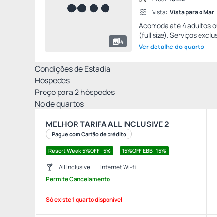
Vista:
Vista para o Mar
Acomoda até 4 adultos ou 
(full size). Serviços exclus
4
Ver detalhe do quarto
Condições de Estadia
Hóspedes
Preço para
2
hóspedes
Nº de quartos
MELHOR TARIFA ALL INCLUSIVE 2
Pague com Cartão de crédito
Resort Week 5%OFF -5%
15%OFF EBB -15%
All Inclusive
Internet Wi-fi
Permite Cancelamento
Só existe 1 quarto disponível