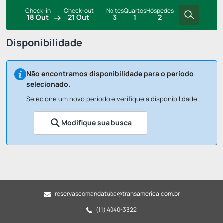
Check-in
Check-out
Noites
Quartos
Hóspedes
18 Out
21 Out
3
1
2
Disponibilidade
Não encontramos disponibilidade para o período
selecionado.
Selecione um novo período e verifique a disponibilidade.
Modifique sua busca
reservascomandatuba@transamerica.com.br
(11) 4040-3322