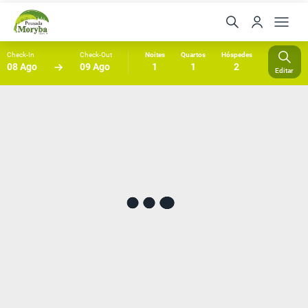
Check-In
Check-Out
Noites
Quartos
Hóspedes
08 Ago
09 Ago
1
1
2
Editar