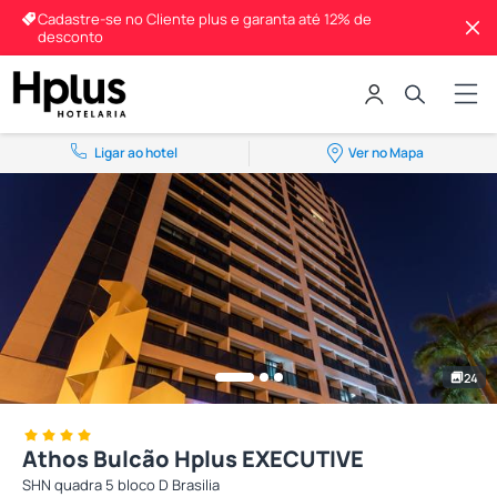
Cadastre-se no Cliente plus e garanta até 12% de
desconto
Ligar ao hotel
Ver no Mapa
24
Athos Bulcão Hplus EXECUTIVE
SHN quadra 5 bloco D Brasilia