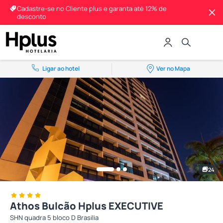
Cadastre-se no Cliente plus e garanta até 12% de
desconto
Ligar ao hotel
Ver no Mapa
24
Athos Bulcão Hplus EXECUTIVE
SHN quadra 5 bloco D Brasilia