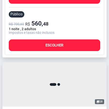
Público
560,
48
R$
R$ 700,60
1 noite , 2 adultos
Impostos e taxas não inclusos
ESCOLHER
18