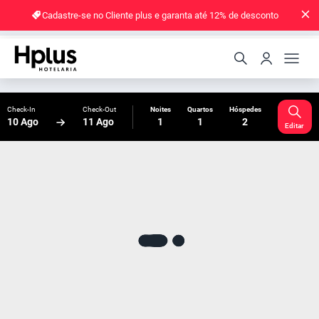
Cadastre-se no Cliente plus e garanta até 12% de desconto
Check-In
Check-Out
Noites
Quartos
Hóspedes
10 Ago
11 Ago
1
1
2
Editar