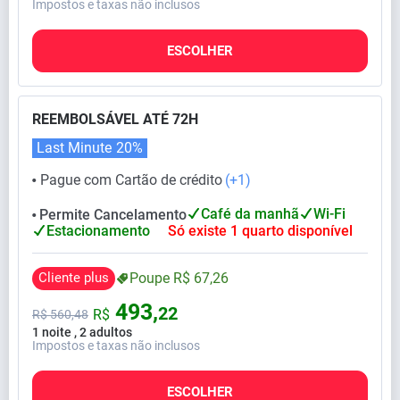
Impostos e taxas não inclusos
ESCOLHER
REEMBOLSÁVEL ATÉ 72H
Last Minute
20%
Pague com Cartão de crédito
(+1)
⬤
Café da manhã
Wi-Fi
Permite Cancelamento
⬤
Estacionamento
Só existe 1 quarto disponível
Cliente plus
Poupe
R$
67,
26
493,
22
R$
R$
560,
48
1 noite , 2 adultos
Impostos e taxas não inclusos
ESCOLHER