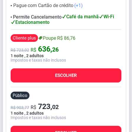
Pague com Cartão de crédito
(+1)
⬤
Café da manhã
Wi-Fi
Permite Cancelamento
⬤
Estacionamento
Cliente plus
Poupe
R$
86,
76
636,
26
R$
R$
723,
02
1 noite , 2 adultos
Impostos e taxas não inclusos
ESCOLHER
Público
723,
02
R$
R$ 903,77
1 noite , 2 adultos
Impostos e taxas não inclusos