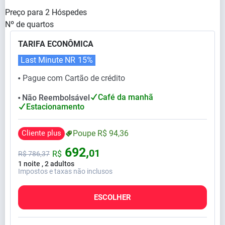
Preço para
2
Hóspedes
Nº de quartos
TARIFA ECONÔMICA
Last Minute NR
15%
Pague com Cartão de crédito
⬤
Café da manhã
Não Reembolsável
⬤
Estacionamento
Cliente plus
Poupe
R$
94,
36
692,
01
R$
R$
786,
37
1 noite , 2 adultos
Impostos e taxas não inclusos
ESCOLHER