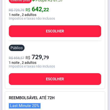
Poupe
R$
87,
57
642,
22
R$
R$
729,
79
1 noite , 2 adultos
Impostos e taxas não inclusos
ESCOLHER
Público
729,
79
R$
R$ 858,57
1 noite , 2 adultos
Impostos e taxas não inclusos
ESCOLHER
REEMBOLSÁVEL ATÉ 72H
Last Minute
20%