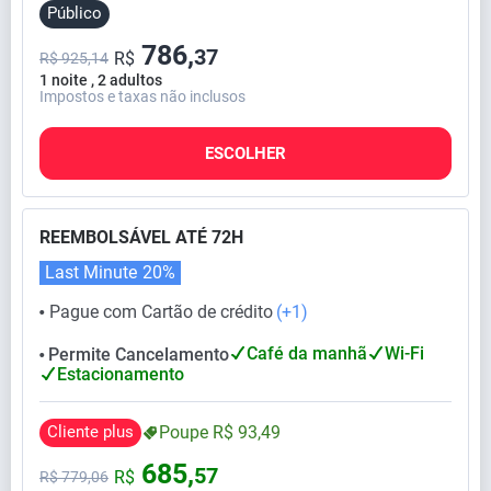
Público
786,
37
R$
R$ 925,14
1 noite , 2 adultos
Impostos e taxas não inclusos
ESCOLHER
REEMBOLSÁVEL ATÉ 72H
Last Minute
20%
Pague com Cartão de crédito
(+1)
⬤
Café da manhã
Wi-Fi
Permite Cancelamento
⬤
Estacionamento
Cliente plus
Poupe
R$
93,
49
685,
57
R$
R$
779,
06