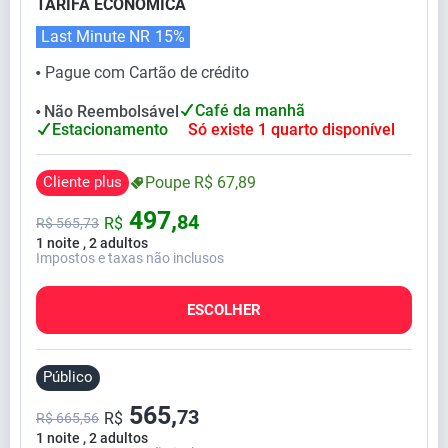
TARIFA ECONÔMICA
Last Minute NR
15%
Pague com Cartão de crédito
⬤
Café da manhã
Não Reembolsável
⬤
Estacionamento
Só existe 1 quarto disponível
Cliente plus
Poupe
R$
67,
89
497,
84
R$
R$
565,
73
1 noite , 2 adultos
Impostos e taxas não inclusos
ESCOLHER
Público
565,
73
R$
R$ 665,56
1 noite , 2 adultos