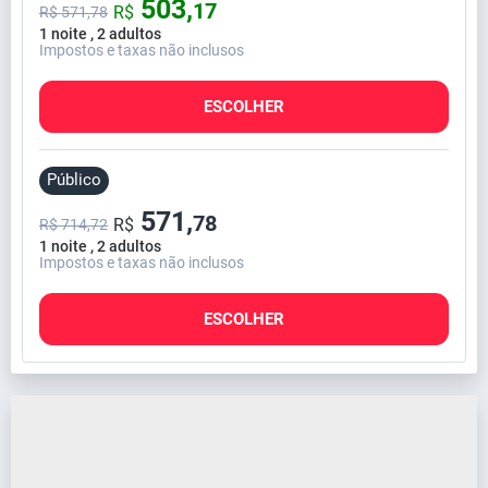
503,
17
R$
R$
571,
78
1 noite , 2 adultos
Impostos e taxas não inclusos
ESCOLHER
Público
571,
78
R$
R$ 714,72
1 noite , 2 adultos
Impostos e taxas não inclusos
ESCOLHER