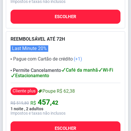
Impostos e taxas não inclusos
ESCOLHER
REEMBOLSÁVEL ATÉ 72H
Last Minute
20%
Pague com Cartão de crédito
(+1)
⬤
Café da manhã
Wi-Fi
Permite Cancelamento
⬤
Estacionamento
Cliente plus
Poupe
R$
62,
38
457,
42
R$
R$
519,
80
1 noite , 2 adultos
Impostos e taxas não inclusos
ESCOLHER