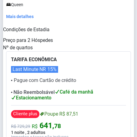
Queen
Mais detalhes
Condições de Estadia
Preço para
2
Hóspedes
Nº de quartos
TARIFA ECONÔMICA
Last Minute NR
15%
Pague com Cartão de crédito
⬤
Café da manhã
Não Reembolsável
⬤
Estacionamento
Cliente plus
Poupe
R$
87,
51
641,
78
R$
R$
729,
29
1 noite , 2 adultos
Impostos e taxas não inclusos