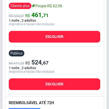
Cliente plus
Poupe
R$
62,
96
461,
71
R$
R$
524,
67
1 noite , 2 adultos
Impostos e taxas não inclusos
ESCOLHER
Público
524,
67
R$
R$ 617,25
1 noite , 2 adultos
Impostos e taxas não inclusos
ESCOLHER
REEMBOLSÁVEL ATÉ 72H