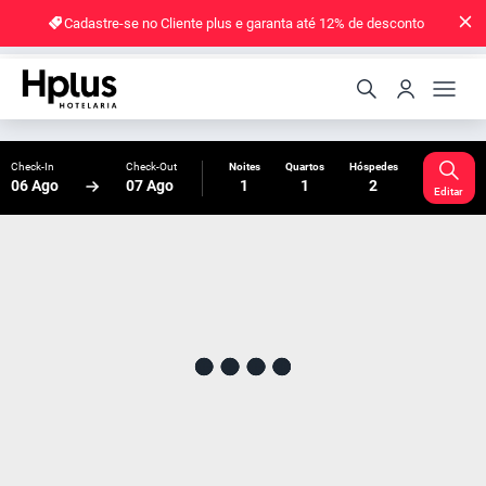
Cadastre-se no Cliente plus e garanta até 12% de desconto
Check-In
Check-Out
Noites
Quartos
Hóspedes
06 Ago
07 Ago
1
1
2
Editar