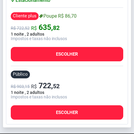
Estacionamento
Cliente plus
Poupe
R$
86,
70
635,
82
R$
R$
722,
52
1 noite , 2 adultos
Impostos e taxas não inclusos
ESCOLHER
Público
722,
52
R$
R$ 903,15
1 noite , 2 adultos
Impostos e taxas não inclusos
ESCOLHER