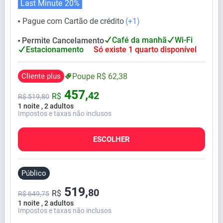
Last Minute
20%
Pague com Cartão de crédito
(+1)
⬤
Café da manhã
Wi-Fi
Permite Cancelamento
⬤
Estacionamento
Só existe 1 quarto disponível
Cliente plus
Poupe
R$
62,
38
457,
42
R$
R$
519,
80
1 noite , 2 adultos
Impostos e taxas não inclusos
ESCOLHER
Público
519,
80
R$
R$ 649,75
1 noite , 2 adultos
Impostos e taxas não inclusos