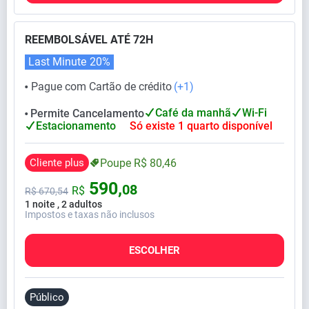
REEMBOLSÁVEL ATÉ 72H
Last Minute
20%
Pague com Cartão de crédito
(+1)
⬤
Café da manhã
Wi-Fi
Permite Cancelamento
⬤
Estacionamento
Só existe 1 quarto disponível
Cliente plus
Poupe
R$
80,
46
590,
08
R$
R$
670,
54
1 noite , 2 adultos
Impostos e taxas não inclusos
ESCOLHER
Público