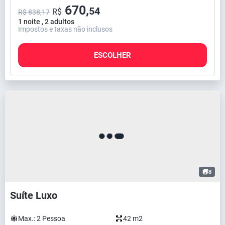
670,
54
R$
R$ 838,17
1 noite , 2 adultos
Impostos e taxas não inclusos
ESCOLHER
8
Suíte Luxo
Max.:
2
Pessoa
42 m2