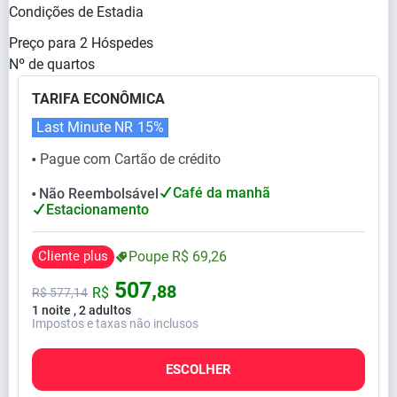
Condições de Estadia
Preço para
2
Hóspedes
Nº de quartos
TARIFA ECONÔMICA
Last Minute NR
15%
Pague com Cartão de crédito
⬤
Café da manhã
Não Reembolsável
⬤
Estacionamento
Cliente plus
Poupe
R$
69,
26
507,
88
R$
R$
577,
14
1 noite , 2 adultos
Impostos e taxas não inclusos
ESCOLHER