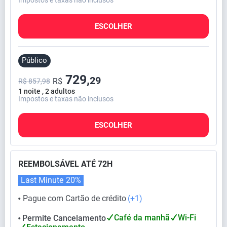
ESCOLHER
Público
729,
29
R$
R$ 857,98
1 noite , 2 adultos
Impostos e taxas não inclusos
ESCOLHER
REEMBOLSÁVEL ATÉ 72H
Last Minute
20%
Pague com Cartão de crédito
(+1)
⬤
Café da manhã
Wi-Fi
Permite Cancelamento
⬤