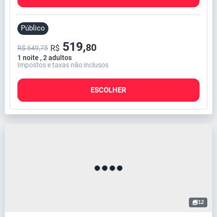
Público
519,
80
R$
R$ 649,75
1 noite , 2 adultos
Impostos e taxas não inclusos
ESCOLHER
12