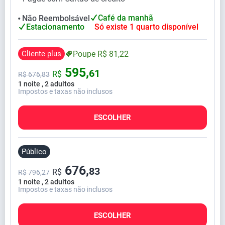
Café da manhã
Não Reembolsável
⬤
Estacionamento
Só existe 1 quarto disponível
Cliente plus
Poupe
R$
81,
22
595,
61
R$
R$
676,
83
1 noite , 2 adultos
Impostos e taxas não inclusos
ESCOLHER
Público
676,
83
R$
R$ 796,27
1 noite , 2 adultos
Impostos e taxas não inclusos
ESCOLHER