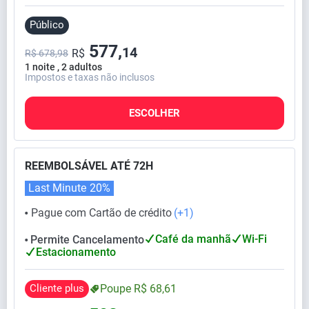
Público
577,
14
R$
R$ 678,98
1 noite , 2 adultos
Impostos e taxas não inclusos
ESCOLHER
REEMBOLSÁVEL ATÉ 72H
Last Minute
20%
Pague com Cartão de crédito
(+1)
⬤
Café da manhã
Wi-Fi
Permite Cancelamento
⬤
Estacionamento
Cliente plus
Poupe
R$
68,
61