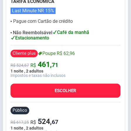
TARIFA ECONÔMICA
Last Minute NR
15%
Pague com Cartão de crédito
⬤
Café da manhã
Não Reembolsável
⬤
Estacionamento
Cliente plus
Poupe
R$
62,
96
461,
71
R$
R$
524,
67
1 noite , 2 adultos
Impostos e taxas não inclusos
ESCOLHER
Público
524,
67
R$
R$ 617,25
1 noite , 2 adultos