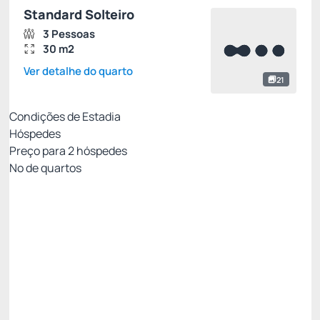
Standard Solteiro
3 Pessoas
30 m2
Ver detalhe do quarto
21
Condições de Estadia
Hóspedes
Preço para
2
hóspedes
Nº de quartos
Tarifa Econômica
Preço para 2 Hóspedes:
Pague com Cartão de crédito
Café da manhã
Estacionamento
Não Reembolsável
Last Minute NR -15%