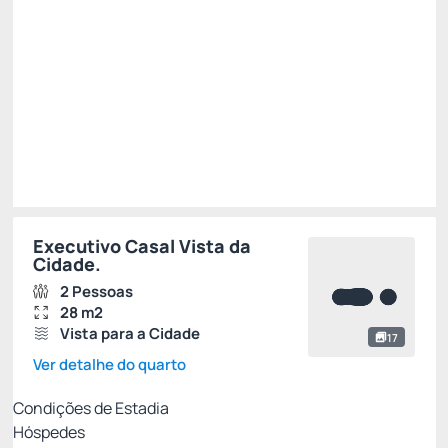
Público
R$ 588,06
R$
470,
45
/noite
Total de
R$ 470,45
Impostos e taxas não inclusos
Escolher
Executivo Casal Vista da
Cidade.
2 Pessoas
28 m2
Vista para a Cidade
17
Ver detalhe do quarto
Condições de Estadia
Hóspedes