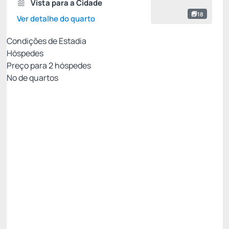
Vista para a Cidade
18
Ver detalhe do quarto
Condições de Estadia
Hóspedes
Preço para
2
hóspedes
Nº de quartos
Tarifa Econômica
Preço para 2 Hóspedes:
Pague com Cartão de crédito
Café da manhã
Estacionamento
Não Reembolsável
Last Minute NR -15%
Cliente plus
Poupe
R$
66,
83
/noite
R$ 556,88