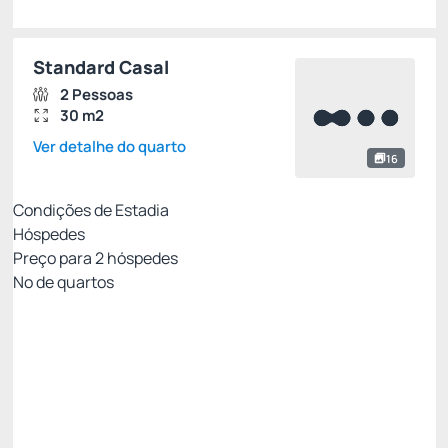
Standard Casal
2 Pessoas
30 m2
Ver detalhe do quarto
16
Condições de Estadia
Hóspedes
Preço para
2
hóspedes
Nº de quartos
Tarifa Econômica
Preço para 2 Hóspedes:
Pague com Cartão de crédito
Café da manhã
Estacionamento
Não Reembolsável