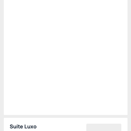
R$ 551,70
R$
485,
50
/noite
Total de
R$ 485,50
Impostos e taxas não inclusos
Escolher
Público
R$ 689,62
R$
551,
70
/noite
Total de
R$ 551,70
Impostos e taxas não inclusos
Escolher
Suíte Luxo