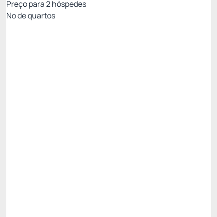
Preço para
2
hóspedes
Nº de quartos
Tarifa Econômica
Preço para 2 Hóspedes:
Pague com Cartão de crédito
Café da manhã
Estacionamento
Não Reembolsável
Last Minute NR -15%
Restam 2 quartos
Cliente plus
Poupe
R$
59,
05
/noite
R$ 492,12
R$
433,
07
/noite
Total de
R$ 433,07
Impostos e taxas não inclusos