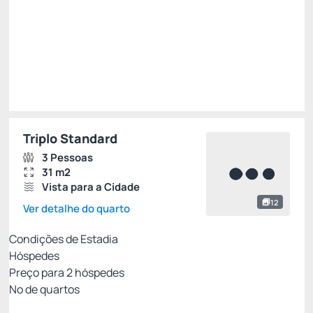
R$
427,
68
/noite
Total de
R$ 427,68
Impostos e taxas não inclusos
Escolher
Triplo Standard
3 Pessoas
31 m2
Vista para a Cidade
12
Ver detalhe do quarto
Condições de Estadia
Hóspedes
Preço para
2
hóspedes
Nº de quartos