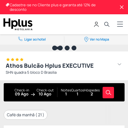
Cadastre-se no Cliente plus e garanta até 12% de
desconto
Ligar ao hotel
Ver no Mapa
Athos Bulcão Hplus EXECUTIVE
SHN quadra 5 bloco D Brasilia
Check-in
Check-out
Noites
Quartos
Hóspedes
09 Ago
10 Ago
1
1
2
Café da manhã (
21
)