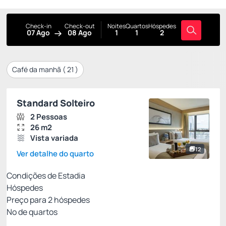
Check-in
Check-out
Noites
Quartos
Hóspedes
07 Ago
08 Ago
1
1
2
Café da manhã (
21
)
Standard Solteiro
2 Pessoas
26 m2
Vista variada
12
Ver detalhe do quarto
Condições de Estadia
Hóspedes
Preço para
2
hóspedes
Nº de quartos