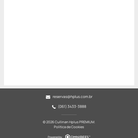
Só existe 1 quarto disponível
Público
R$ 885,08
R$
752,
32
/noite
Total de
R$ 752,32
Impostos e taxas não inclusos
Escolher
reservas@hplus.com.br
(061) 3433-3888
© 2026 Cullinan Hplus PREMIUM.
Política de Cookies
Powered by