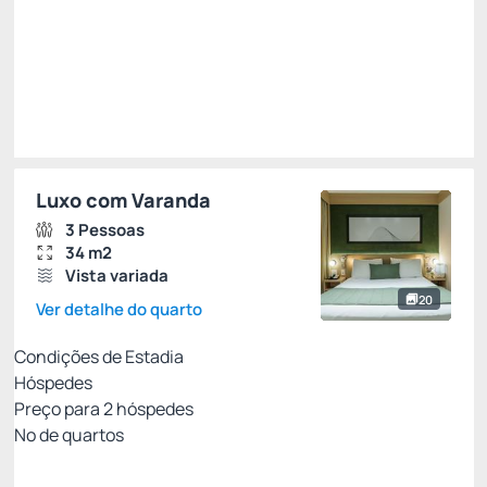
R$
671,
71
/noite
Total de
R$ 671,71
Impostos e taxas não inclusos
Escolher
Luxo com Varanda
3 Pessoas
34 m2
Vista variada
20
Ver detalhe do quarto
Condições de Estadia
Hóspedes
Preço para
2
hóspedes
Nº de quartos
Reembolsável até 72h