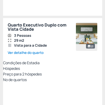
Escolher
Quarto Executivo Duplo com
Vista Cidade
3 Pessoas
29 m2
Vista para a Cidade
23
Ver detalhe do quarto
Condições de Estadia
Hóspedes
Preço para
2
hóspedes
Nº de quartos
Reembolsável até 72h
Preço para 2 Hóspedes:
Pague com Cartão de crédito
(+1)