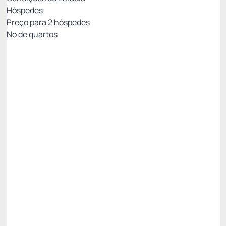
Hóspedes
Preço para
2
hóspedes
Nº de quartos
Reembolsável até 72h
Preço para 2 Hóspedes:
Pague com Cartão de crédito
(+1)
Café da manhã
Wi-Fi
Estacionamento
Permite Cancelamento
Last Minute -20%
Público
R$ 732,02
R$
585,
62
/noite
Total de
R$ 585,62
Impostos e taxas não inclusos