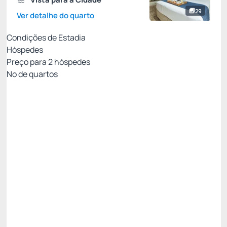
29
Ver detalhe do quarto
Condições de Estadia
Hóspedes
Preço para
2
hóspedes
Nº de quartos
Reembolsável até 72h
Preço para 2 Hóspedes:
Pague com Cartão de crédito
(+1)
Café da manhã
Wi-Fi
Estacionamento
Permite Cancelamento
Last Minute -20%
Público
R$ 831,83
R$
665,
47