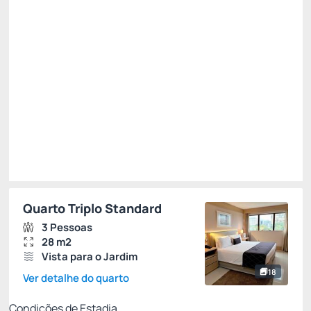
Last Minute NR -15%
Público
R$ 632,20
R$
537,
37
/noite
Total de
R$ 537,37
Impostos e taxas não inclusos
Escolher
Quarto Triplo Standard
3 Pessoas
28 m2
Vista para o Jardim
18
Ver detalhe do quarto
Condições de Estadia