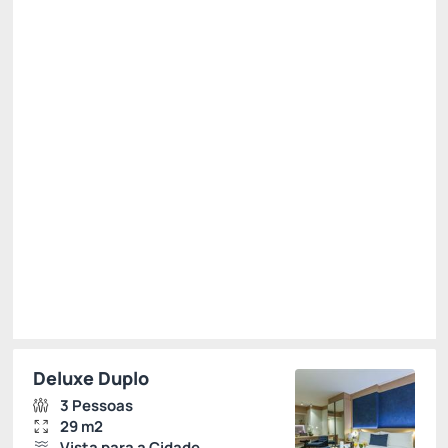
Café da manhã
Wi-Fi
Estacionamento
Não Reembolsável
Last Minute NR -15%
Público
R$ 727,03
R$
617,
98
/noite
Total de
R$ 617,98
Impostos e taxas não inclusos
Escolher
Deluxe Duplo
3 Pessoas
29 m2
Vista para a Cidade