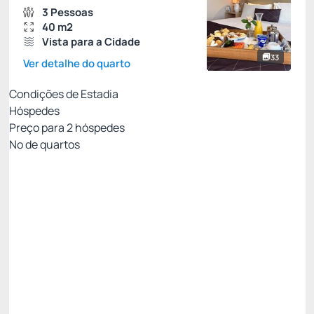
3 Pessoas
40 m2
Vista para a Cidade
33
Ver detalhe do quarto
Condições de Estadia
Hóspedes
Preço para
2
hóspedes
Nº de quartos
Reembolsável até 72h
Preço para 2 Hóspedes:
Pague com Cartão de crédito
(+1)
Café da manhã
Wi-Fi
Estacionamento
Permite Cancelamento
Last Minute -20%
Só existe 1 quarto disponível