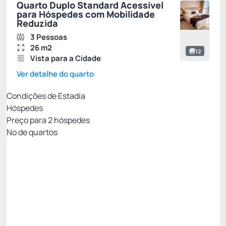
Quarto Duplo Standard Acessível
para Hóspedes com Mobilidade
Reduzida
3 Pessoas
26 m2
12
Vista para a Cidade
Ver detalhe do quarto
Condições de Estadia
Hóspedes
Preço para
2
hóspedes
Nº de quartos
Reembolsável até 72h
Preço para 2 Hóspedes:
Pague com Cartão de crédito
(+1)
Café da manhã
Wi-Fi
Estacionamento
Permite Cancelamento
Last Minute -20%