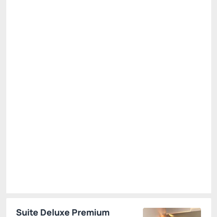
Preço para 2 Hóspedes:
Pague com Cartão de crédito
(+1)
Café da manhã
Wi-Fi
Estacionamento
Não Reembolsável
Last Minute NR -15%
Público
R$ 821,85
R$
698,
58
/noite
Total de
R$ 698,58
Impostos e taxas não inclusos
Escolher
Suite Deluxe Premium