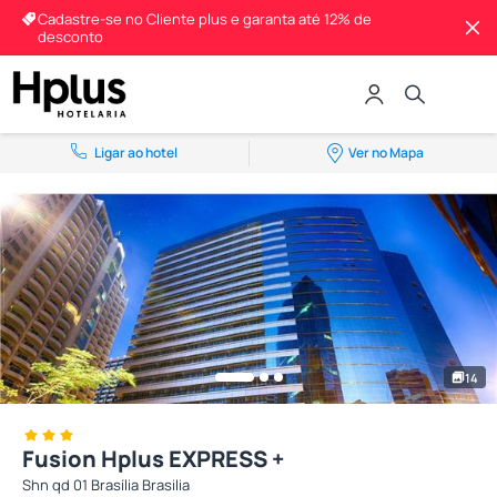
Cadastre-se no Cliente plus e garanta até 12% de
desconto
Ligar ao hotel
Ver no Mapa
14
Fusion Hplus EXPRESS +
Shn qd 01 Brasília Brasilia