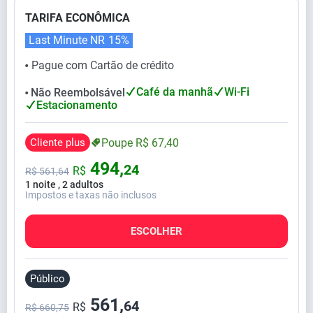
TARIFA ECONÔMICA
Last Minute NR
15%
Pague com Cartão de crédito
⬤
Café da manhã
Wi-Fi
Não Reembolsável
⬤
Estacionamento
Cliente plus
Poupe
R$
67,
40
494,
24
R$
R$
561,
64
1 noite , 2 adultos
Impostos e taxas não inclusos
ESCOLHER
Público
561,
64
R$
R$ 660,75