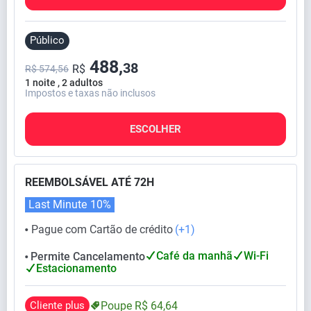
Público
488,
38
R$
R$ 574,56
1 noite , 2 adultos
Impostos e taxas não inclusos
ESCOLHER
REEMBOLSÁVEL ATÉ 72H
Last Minute
10%
Pague com Cartão de crédito
(+1)
⬤
Café da manhã
Wi-Fi
Permite Cancelamento
⬤
Estacionamento
Cliente plus
Poupe
R$
64,
64