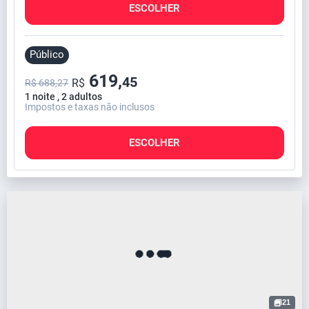
ESCOLHER
Público
619,
45
R$
R$ 688,27
1 noite , 2 adultos
Impostos e taxas não inclusos
ESCOLHER
21