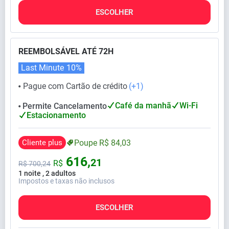
ESCOLHER
REEMBOLSÁVEL ATÉ 72H
Last Minute
10%
Pague com Cartão de crédito
(+1)
⬤
Café da manhã
Wi-Fi
Permite Cancelamento
⬤
Estacionamento
Cliente plus
Poupe
R$
84,
03
616,
21
R$
R$
700,
24
1 noite , 2 adultos
Impostos e taxas não inclusos
ESCOLHER