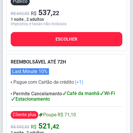
Público
537,
22
R$
R$ 632,02
1 noite , 2 adultos
Impostos e taxas não inclusos
ESCOLHER
REEMBOLSÁVEL ATÉ 72H
Last Minute
10%
Pague com Cartão de crédito
(+1)
⬤
Café da manhã
Wi-Fi
Permite Cancelamento
⬤
Estacionamento
Cliente plus
Poupe
R$
71,
10
521,
42
R$
R$
592,
52
1 noite , 2 adultos