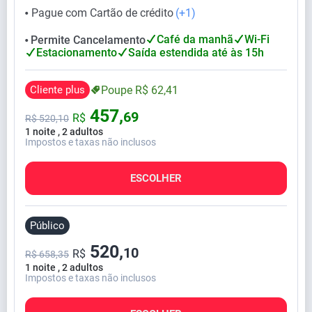
Pague com Cartão de crédito
(+1)
⬤
Café da manhã
Wi-Fi
Permite Cancelamento
⬤
Estacionamento
Saída estendida até às 15h
Cliente plus
Poupe
R$
62,
41
457,
69
R$
R$
520,
10
1 noite , 2 adultos
Impostos e taxas não inclusos
ESCOLHER
Público
520,
10
R$
R$ 658,35
1 noite , 2 adultos
Impostos e taxas não inclusos