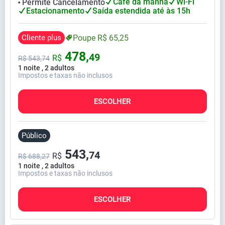
Café da manhã
Wi-Fi
Permite Cancelamento
⬤
Estacionamento
Saída estendida até às 15h
Cliente plus
Poupe
R$
65,
25
478,
49
R$
R$
543,
74
1 noite , 2 adultos
Impostos e taxas não inclusos
ESCOLHER
Público
543,
74
R$
R$ 688,27
1 noite , 2 adultos
Impostos e taxas não inclusos
ESCOLHER