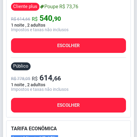
Cliente plus
Poupe
R$
73,
76
540,
90
R$
R$
614,
66
1 noite , 2 adultos
Impostos e taxas não inclusos
ESCOLHER
Público
614,
66
R$
R$ 778,05
1 noite , 2 adultos
Impostos e taxas não inclusos
ESCOLHER
TARIFA ECONÔMICA