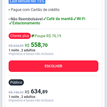
Last Minute NR
15%
Pague com Cartão de crédito
⬤
Café da manhã
Wi-Fi
Não Reembolsável
⬤
Estacionamento
Cliente plus
Poupe
R$
76,
19
558,
70
R$
R$
634,
89
1 noite , 2 adultos
Impostos e taxas não inclusos
ESCOLHER
Público
634,
89
R$
R$ 746,92
1 noite , 2 adultos
Impostos e taxas não inclusos