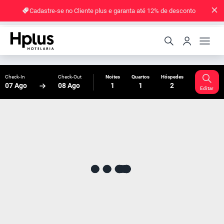
Cadastre-se no Cliente plus e garanta até 12% de desconto
Check-In
Check-Out
Noites
Quartos
Hóspedes
07 Ago
08 Ago
1
1
2
Editar