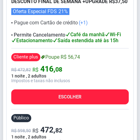
DESCONTO FINAL DE SEMANA +UPGRADE R$37,50
Oferta Especial FDS
21%
Pague com Cartão de crédito
(+1)
⬤
Café da manhã
Wi-Fi
Permite Cancelamento
⬤
Estacionamento
Saída estendida até às 15h
Cliente plus
Poupe
R$
56,
74
416,
08
R$
R$
472,
82
1 noite , 2 adultos
Impostos e taxas não inclusos
ESCOLHER
Público
472,
82
R$
R$ 598,50
1 noite , 2 adultos