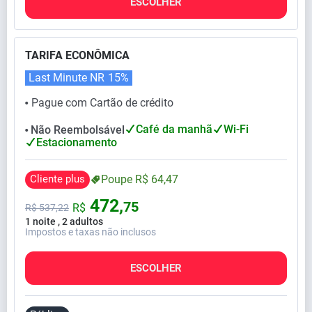
ESCOLHER
TARIFA ECONÔMICA
Last Minute NR
15%
Pague com Cartão de crédito
⬤
Café da manhã
Wi-Fi
Não Reembolsável
⬤
Estacionamento
Cliente plus
Poupe
R$
64,
47
472,
75
R$
R$
537,
22
1 noite , 2 adultos
Impostos e taxas não inclusos
ESCOLHER