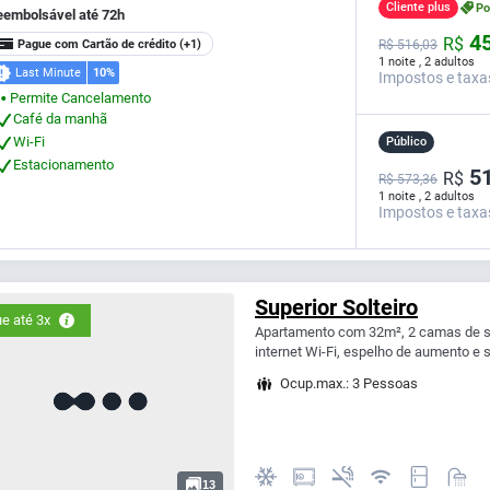
Cliente plus
P
eembolsável até 72h
45
R$
Pague com Cartão de crédito
(+1)
R$
516,
03
1 noite , 2 adultos
Last Minute
10%
Impostos e taxa
Permite Cancelamento
⬤
Café da manhã
Wi-Fi
Público
Estacionamento
51
R$
R$ 573,36
1 noite , 2 adultos
Impostos e taxa
Superior Solteiro
e até 3x
Apartamento com 32m², 2 camas de sol
internet Wi-Fi, espelho de aumento e 
Ocup.max.: 3 Pessoas
13