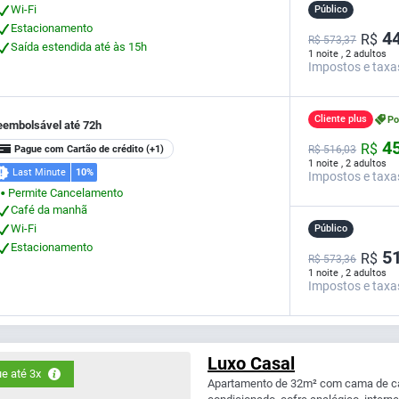
Wi-Fi
Público
Estacionamento
44
R$
R$ 573,37
Saída estendida até às 15h
1 noite , 2 adultos
Impostos e taxa
Cliente plus
P
eembolsável até 72h
45
R$
Pague com Cartão de crédito
(+1)
R$
516,
03
1 noite , 2 adultos
Last Minute
10%
Impostos e taxa
Permite Cancelamento
⬤
Café da manhã
Wi-Fi
Público
Estacionamento
51
R$
R$ 573,36
1 noite , 2 adultos
Impostos e taxa
Luxo Casal
e até 3x
Apartamento de 32m² com cama de cas