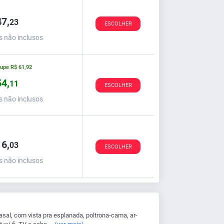
7,
23
ESCOLHER
s não inclusos
oupe
R$
61,
92
4,
11
ESCOLHER
s não inclusos
6,
03
ESCOLHER
s não inclusos
al, com vista pra esplanada, poltrona-cama, ar-