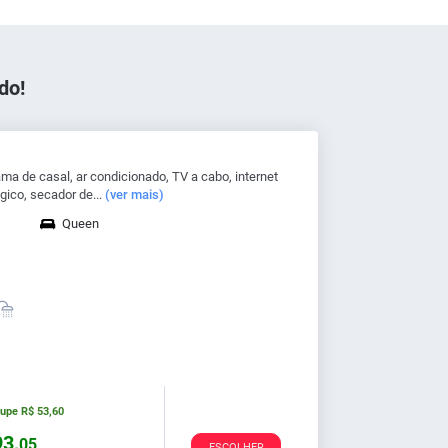
do!
a de casal, ar condicionado, TV a cabo, internet
gico, secador de...
(ver mais)
Queen
oupe
R$
53,
60
3,
05
ESCOLHER