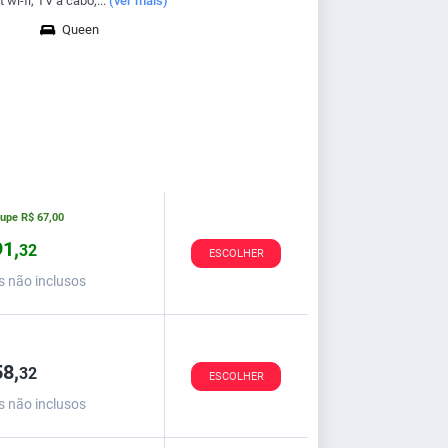
 wi-fi, TV a cabo,...
(ver mais)
Queen
oupe
R$
67,
00
1,
32
ESCOLHER
s não inclusos
8,
32
ESCOLHER
s não inclusos