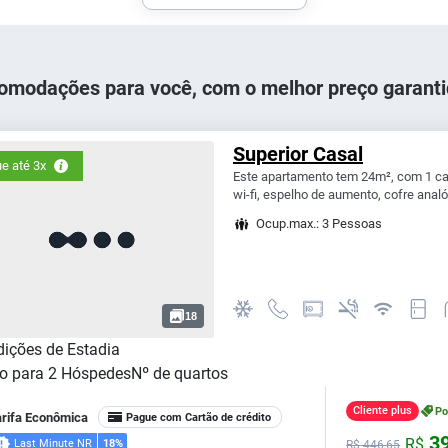
omodações para você, com o melhor preço garanti
Superior Casal
e até 3x
Este apartamento tem 24m², com 1 cam
wi-fi, espelho de aumento, cofre analó
Ocup.max.: 3 Pessoas
18
ições de Estadia
o para
2
Hóspedes
Nº de quartos
Cliente plus
P
arifa Econômica
Pague com Cartão de crédito
39
R$
Last Minute NR
18%
R$
446,
65