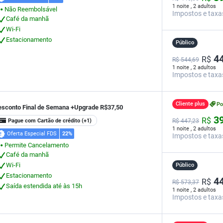
1 noite , 2 adultos
Não Reembolsável
⬤
Impostos e taxa
Café da manhã
Wi-Fi
Estacionamento
Público
44
R$
R$ 544,69
1 noite , 2 adultos
Impostos e taxa
Cliente plus
P
esconto Final de Semana +Upgrade R$37,50
39
R$
Pague com Cartão de crédito
(+1)
R$
447,
23
1 noite , 2 adultos
Oferta Especial FDS
22%
Impostos e taxa
Permite Cancelamento
⬤
Café da manhã
Wi-Fi
Público
Estacionamento
44
R$
R$ 573,37
Saída estendida até às 15h
1 noite , 2 adultos
Impostos e taxa