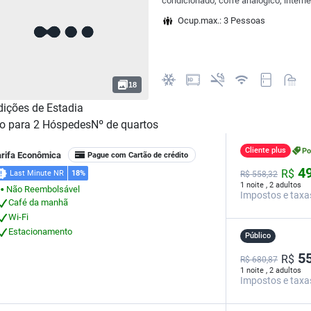
condicionado, cofre analógico, internet
Ocup.max.: 3 Pessoas
18
ições de Estadia
o para
2
Hóspedes
Nº de quartos
Cliente plus
P
arifa Econômica
Pague com Cartão de crédito
49
R$
Last Minute NR
18%
R$
558,
32
1 noite , 2 adultos
Não Reembolsável
⬤
Impostos e taxa
Café da manhã
Wi-Fi
Estacionamento
Público
55
R$
R$ 680,87
1 noite , 2 adultos
Impostos e taxa