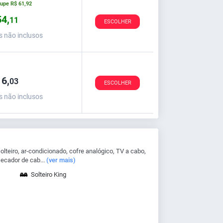
oupe
R$
61,
92
4,
11
ESCOLHER
s não inclusos
6,
03
ESCOLHER
s não inclusos
teiro, ar-condicionado, cofre analógico, TV a cabo,
secador de cab...
(ver mais)
Solteiro King