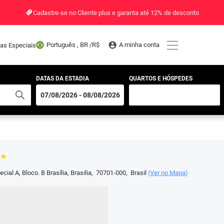
Cadastre-se no Cliente plus e garanta até 12% de desconto
Português , BR /
R$
A minha conta
tas Especiais
DATAS DA ESTADIA
QUARTOS E HÓSPEDES
cial A, Bloco. B Brasília
,
Brasilia
,
70701-000
,
Brasil
(
Ver no Mapa
)