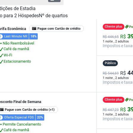
ições de Estadia
o para
2
Hóspedes
Nº de quartos
Cliente plus
P
arifa Econômica
Pague com Cartão de crédito
39
R$
Last Minute NR
18%
R$
446,
65
1 noite , 2 adultos
Não Reembolsável
⬤
Impostos e taxa
Café da manhã
Wi-Fi
Estacionamento
Público
44
R$
R$ 544,69
1 noite , 2 adultos
Impostos e taxa
Cliente plus
P
esconto Final de Semana
39
R$
Pague com Cartão de crédito
(+1)
R$
447,
23
1 noite , 2 adultos
Oferta Especial FDS
22%
Impostos e taxa
Permite Cancelamento
⬤
Café da manhã