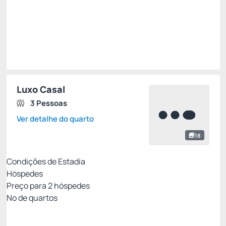
/noite
Total de
R$ 514,01
Impostos e taxas não inclusos
Escolher
Luxo Casal
3 Pessoas
Ver detalhe do quarto
18
Condições de Estadia
Hóspedes
Preço para
2
hóspedes
Nº de quartos
Tarifa Econômica
Preço para 2 Hóspedes: