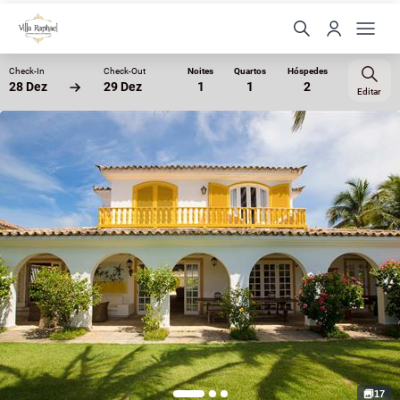
Check-In
Check-Out
Noites
Quartos
Hóspedes
28 Dez
29 Dez
1
1
2
Editar
17