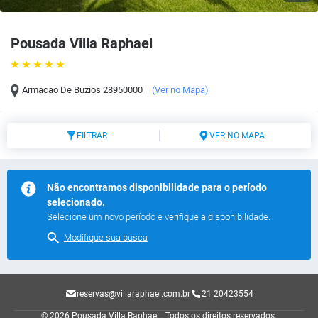
Pousada Villa Raphael
Armacao De Buzios
28950000
(
Ver no Mapa
)
FILTRAR
VER NO MAPA
Não encontramos disponibilidade para o período
selecionado.
Selecione um novo período e verifique a disponibilidade.
Modifique sua busca
reservas@villaraphael.com.br
21 20423554
© 2026 Pousada Villa Raphael .
Todos os direitos reservados.