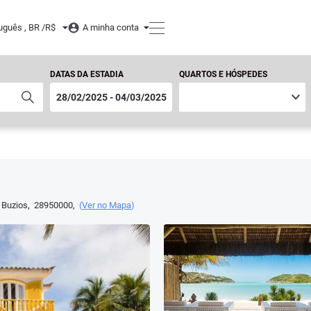
uguês , BR /
R$
A minha conta
DATAS DA ESTADIA
QUARTOS E HÓSPEDES
 Buzios
,
28950000
,
(
Ver no Mapa
)