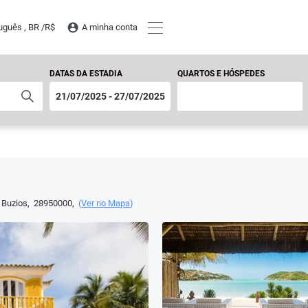
uguês , BR /
R$
A minha conta
DATAS DA ESTADIA
QUARTOS E HÓSPEDES
 Buzios
,
28950000
,
(
Ver no Mapa
)