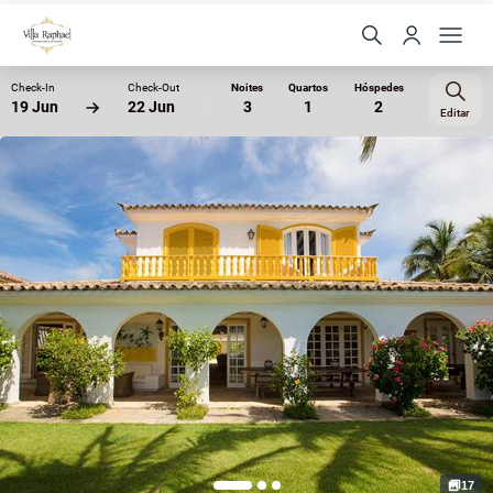
Check-In
Check-Out
Noites
Quartos
Hóspedes
19 Jun
22 Jun
3
1
2
Editar
17