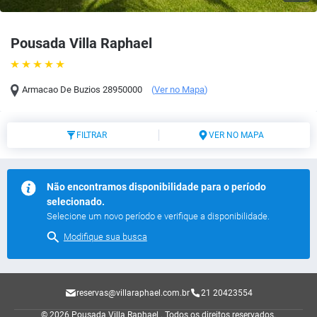
Pousada Villa Raphael
Armacao De Buzios
28950000
(
Ver no Mapa
)
FILTRAR
VER NO MAPA
Não encontramos disponibilidade para o período
selecionado.
Selecione um novo período e verifique a disponibilidade.
Modifique sua busca
reservas@villaraphael.com.br
21 20423554
© 2026 Pousada Villa Raphael .
Todos os direitos reservados.