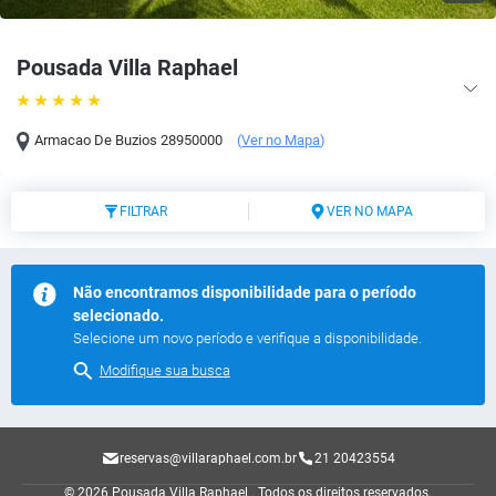
Pousada Villa Raphael
Armacao De Buzios
28950000
(
Ver no Mapa
)
FILTRAR
VER NO MAPA
Não encontramos disponibilidade para o período
selecionado.
Selecione um novo período e verifique a disponibilidade.
Modifique sua busca
reservas@villaraphael.com.br
21 20423554
© 2026 Pousada Villa Raphael .
Todos os direitos reservados.