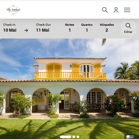
Check-In
Check-Out
Noites
Quartos
Hóspedes
10 Mai
11 Mai
1
1
2
Editar
17