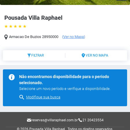
Pousada Villa Raphael
Armacao De Buzios
28950000
(
Ver no Mapa
)
FILTRAR
VER NO MAPA
Não encontramos disponibilidade para o período
selecionado.
Selecione um novo período e verifique a disponibilidade.
Modifique sua busca
reservas@villaraphael.com.br
21 20423554
© 2026 Pousada Villa Raphael .
Todos os direitos reservados.