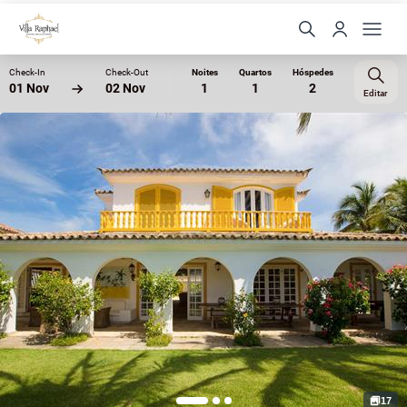
Check-In
Check-Out
Noites
Quartos
Hóspedes
01 Nov
02 Nov
1
1
2
Editar
17