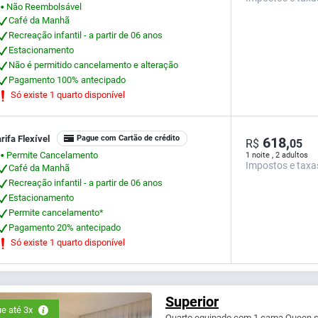
Não Reembolsável
⬤
Café da Manhã
Recreação infantil - a partir de 06 anos
Estacionamento
Não é permitido cancelamento e alteração
Pagamento 100% antecipado
Só existe 1 quarto disponível
rifa Flexível
Pague com Cartão de crédito
618,
R$
05
Permite Cancelamento
1 noite , 2 adultos
⬤
Impostos e taxa
Café da Manhã
Recreação infantil - a partir de 06 anos
Estacionamento
Permite cancelamento*
Pagamento 20% antecipado
Só existe 1 quarto disponível
Superior
e até 3x
Quarto equipado com 1 cama Queen size