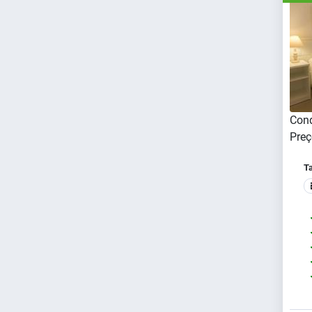
Cond
Preç
T