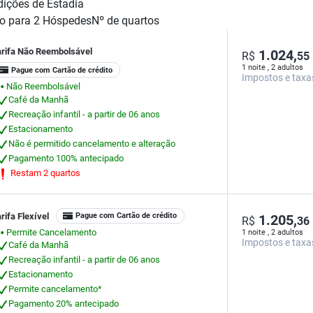
ições de Estadia
o para
2
Hóspedes
Nº de quartos
arifa Não Reembolsável
1.024,
R$
55
1 noite , 2 adultos
Pague com Cartão de crédito
Impostos e taxa
Não Reembolsável
⬤
Café da Manhã
Recreação infantil - a partir de 06 anos
Estacionamento
Não é permitido cancelamento e alteração
Pagamento 100% antecipado
Restam 2 quartos
rifa Flexível
Pague com Cartão de crédito
1.205,
R$
36
Permite Cancelamento
1 noite , 2 adultos
⬤
Impostos e taxa
Café da Manhã
Recreação infantil - a partir de 06 anos
Estacionamento
Permite cancelamento*
Pagamento 20% antecipado