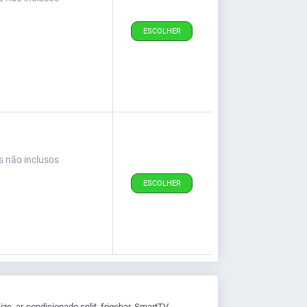
ESCOLHER
s não inclusos
ESCOLHER
, ar-condicionado split, frigobar, SmartTV,