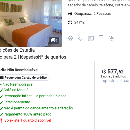
secador de cabelo, telefone, cofre e v
Ocup.max.: 2 Pessoas
24 m2
8
ições de Estadia
o para
2
Hóspedes
Nº de quartos
arifa Não Reembolsável
577,
R$
62
1 noite , 2 adultos
Pague com Cartão de crédito
Impostos e taxa
Não Reembolsável
⬤
Café da Manhã
Recreação infantil - a partir de 06 anos
Estacionamento
Não é permitido cancelamento e alteração
Pagamento 100% antecipado
Só existe 1 quarto disponível