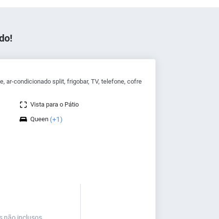
do!
ar-condicionado split, frigobar, TV, telefone, cofre
Vista para o Pátio
Queen
(+1)
s não inclusos