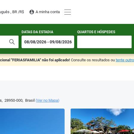
uguês , BR /
R$
A minha conta
DATAS DA ESTADIA
QUARTOS E HÓSPEDES
ional "FERIASFAMILIA" não foi aplicado!
Consulte os resultados ou
tente outr
s
,
28950-000
,
Brasil
(
Ver no Mapa
)