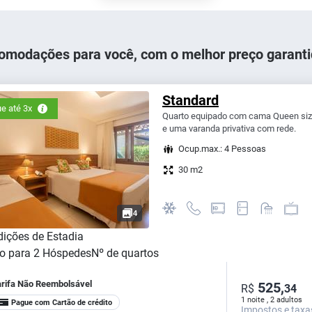
omodações para você, com o melhor preço garanti
Standard
e até 3x
Quarto equipado com cama Queen size, 
e uma varanda privativa com rede.
Ocup.max.: 4 Pessoas
30 m2
4
ições de Estadia
o para
2
Hóspedes
Nº de quartos
arifa Não Reembolsável
525,
R$
34
1 noite , 2 adultos
Pague com Cartão de crédito
Impostos e taxa