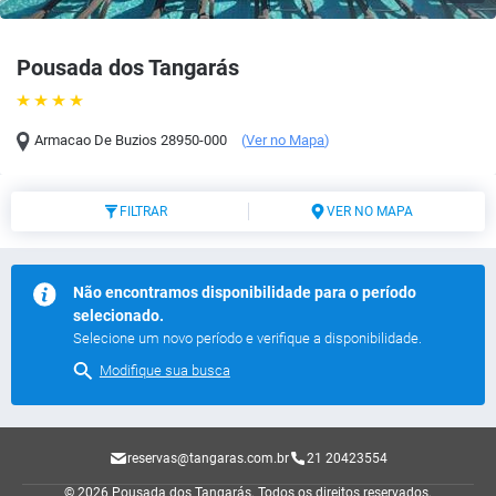
Pousada dos Tangarás
Armacao De Buzios
28950-000
(
Ver no Mapa
)
FILTRAR
VER NO MAPA
Não encontramos disponibilidade para o período
selecionado.
Selecione um novo período e verifique a disponibilidade.
Modifique sua busca
reservas@tangaras.com.br
21 20423554
© 2026 Pousada dos Tangarás.
Todos os direitos reservados.