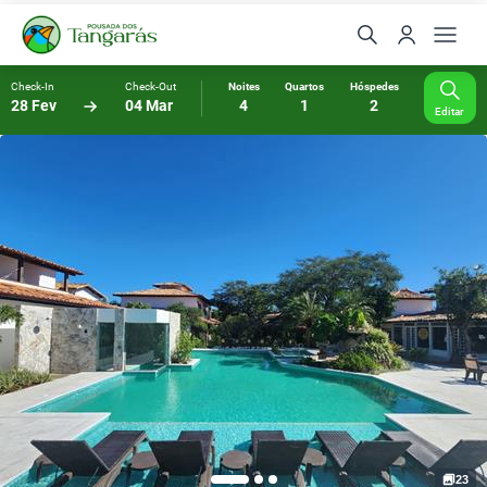
Check-In
Check-Out
Noites
Quartos
Hóspedes
28 Fev
04 Mar
4
1
2
Editar
23