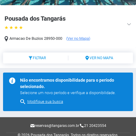
Pousada dos Tangarás
Armacao De Buzios
28950-000
(
Ver no Mapa
)
FILTRAR
VER NO MAPA
Não encontramos disponibilidade para o período
selecionado.
Selecione um novo período e verifique a disponibilidade.
Modifique sua busca
reservas@tangaras.com.br
21 20423554
© 2026 Pousada dos Tangarás.
Todos os direitos reservados.