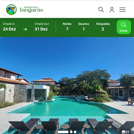
Check-In
Check-Out
Noites
Quartos
Hóspedes
24 Dez
31 Dez
7
1
2
Editar
23