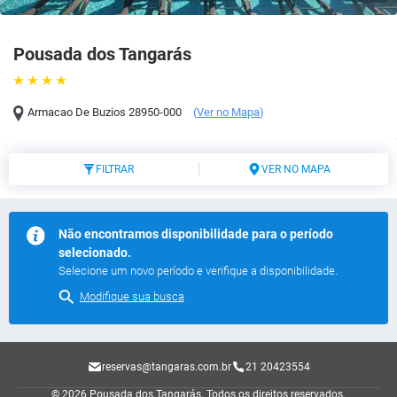
Pousada dos Tangarás
Armacao De Buzios
28950-000
(
Ver no Mapa
)
FILTRAR
VER NO MAPA
Não encontramos disponibilidade para o período
selecionado.
Selecione um novo período e verifique a disponibilidade.
Modifique sua busca
reservas@tangaras.com.br
21 20423554
© 2026 Pousada dos Tangarás.
Todos os direitos reservados.