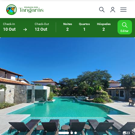
Check-In
Check-Out
Noites
Quartos
Hóspedes
10 Out
12 Out
2
1
2
Editar
23