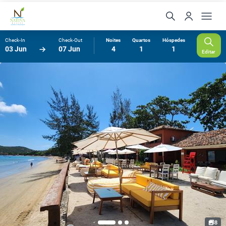
Check-In
Check-Out
Noites
Quartos
Hóspedes
03 Jun
07 Jun
4
1
1
Editar
8