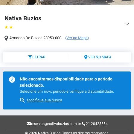
Nativa Buzios
Armacao De Buzios
28950-000
(
Ver no Mapa
)
FILTRAR
VER NO MAPA
Não encontramos disponibilidade para o período
selecionado.
Selecione um novo período e verifique a disponibilidade.
Modifique sua busca
reservas@nativabuzios.com.br
21 20423554
© 2026 Nativa Buzios.
Todos os direitos reservados.