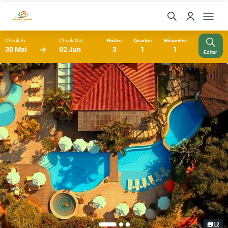
Check-In
Check-Out
Noites
Quartos
Hóspedes
30 Mai
02 Jun
3
1
1
Editar
12