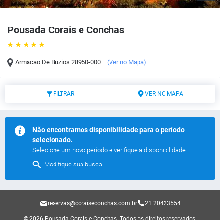
Pousada Corais e Conchas
Armacao De Buzios
28950-000
(
Ver no Mapa
)
FILTRAR
VER NO MAPA
Não encontramos disponibilidade para o período
selecionado.
Selecione um novo período e verifique a disponibilidade.
Modifique sua busca
reservas@coraiseconchas.com.br
21 20423554
© 2026 Pousada Corais e Conchas.
Todos os direitos reservados.