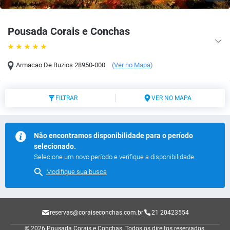
Pousada Corais e Conchas
Armacao De Buzios
28950-000
(
Ver no Mapa
)
FILTRAR
VER NO MAPA
Não encontramos disponibilidade para o período
selecionado.
Selecione um novo período e verifique a disponibilidade.
Modifique sua busca
reservas@coraiseconchas.com.br
21 20423554
© 2026 Pousada Corais e Conchas.
Todos os direitos reservados.