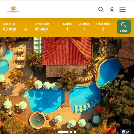
Check-In
Check-Out
Noites
Quartos
Hóspedes
08 Ago
09 Ago
1
1
2
Editar
12