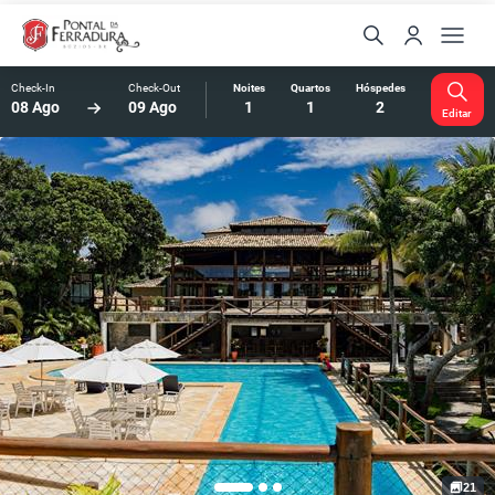
Check-In
Check-Out
Noites
Quartos
Hóspedes
08 Ago
09 Ago
1
1
2
Editar
21