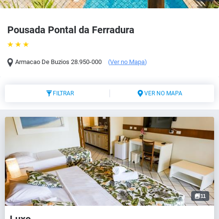
Pousada Pontal da Ferradura
Armacao De Buzios
28.950-000
(
Ver no Mapa
)
FILTRAR
VER NO MAPA
11