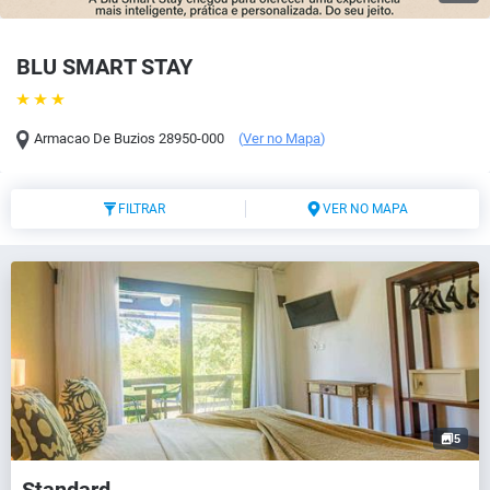
BLU SMART STAY
Armacao De Buzios
28950-000
(
Ver no Mapa
)
FILTRAR
VER NO MAPA
5