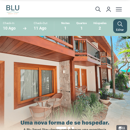
Check-In
Check-Out
Noites
Quartos
Hóspedes
10 Ago
11 Ago
1
1
2
Editar
11