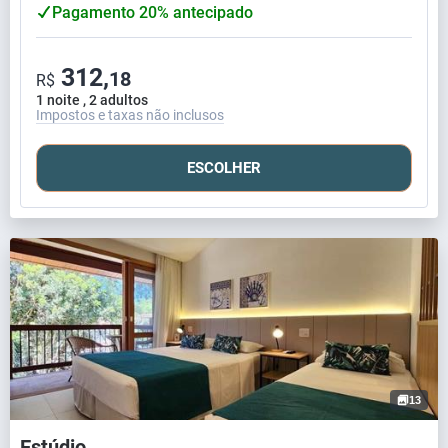
Pagamento 20% antecipado
312,
18
R$
1 noite , 2 adultos
Impostos e taxas não inclusos
ESCOLHER
13
Estúdio