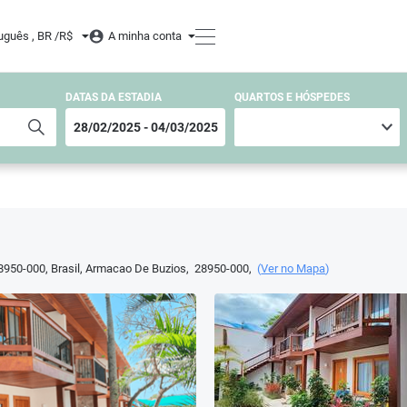
uguês , BR /
R$
A minha conta
DATAS DA ESTADIA
QUARTOS E HÓSPEDES
8950-000, Brasil
,
Armacao De Buzios
,
28950-000
,
(
Ver no Mapa
)