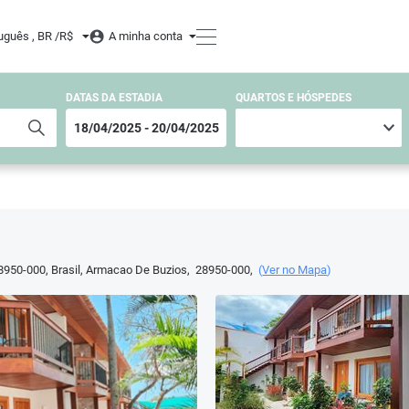
uguês , BR /
R$
A minha conta
DATAS DA ESTADIA
QUARTOS E HÓSPEDES
8950-000, Brasil
,
Armacao De Buzios
,
28950-000
,
(
Ver no Mapa
)