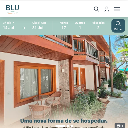
Check-In
Check-Out
Noites
Quartos
Hóspedes
14 Jul
31 Jul
17
1
2
Editar
11