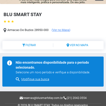
BLU SMART STAY
Armacao De Buzios
28950-000
(
Ver no Mapa
)
FILTRAR
VER NO MAPA
Não encontramos disponibilidade para o período
selecionado.
Selecione um novo período e verifique a disponibilidade.
Modifique sua busca
reservas@blusmartstay.com.br
(21) 2042-3554
© 2026 BLU SMART STAY.
Todos os direitos reservados.