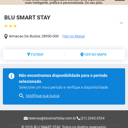
BLU SMART STAY
Armacao De Buzios
28950-000
(
Ver no Mapa
)
FILTRAR
VER NO MAPA
Não encontramos disponibilidade para o período
selecionado.
Selecione um novo período e verifique a disponibilidade.
Modifique sua busca
reservas@blusmartstay.com.br
(21) 2042-3554
© 2026 BLU SMART STAY.
Todos os direitos reservados.