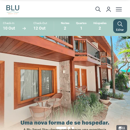
Check-In
Check-Out
Noites
Quartos
Hóspedes
10 Out
12 Out
2
1
2
Editar
11