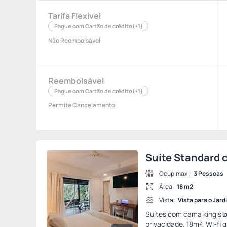
Tarifa Flexível
Pague com Cartão de crédito
(+1)
Não Reembolsável
Reembolsável
Pague com Cartão de crédito
(+1)
Permite Cancelamento
Suíte Standard 
Ocup.max.:
3 Pessoas
Área:
18 m2
Vista:
Vista para o Jard
Suítes com cama king siz
privacidade. 18m², Wi-fi gr