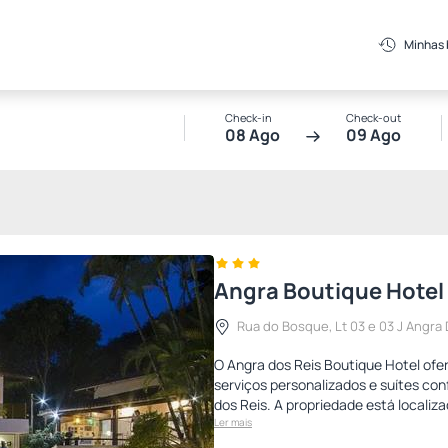
Minhas
Check-in
Check-out
08 Ago
09 Ago
Angra Boutique Hotel
Rua do Bosque, Lt 03 e 03 J Angra 
O Angra dos Reis Boutique Hotel of
serviços personalizados e suítes co
dos Reis. A propriedade está localiz
Ler mais