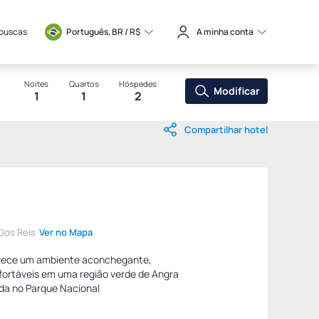
 buscas
Português, BR / 
R$
A minha conta
Noites
Quartos
Hóspedes
Modificar
1
1
2
Compartilhar hotel
Dos Reis
Ver no Mapa
erece um ambiente aconchegante,
nfortáveis em uma região verde de Angra
ada no Parque Nacional