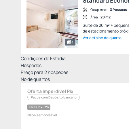
Standard Econo
Ocup.max.:
3 Pessoas
Área:
20 m2
Suíte de 20 m² + pequen
de estacionamento próxim
Ver detalhe do quarto
4
Condições de Estadia
Hóspedes
Preço para
2
hóspedes
Nº de quartos
Oferta Imperdível Pix
Pague com Depósito bancário
Tarifa Pix -7%
Não Reembolsável