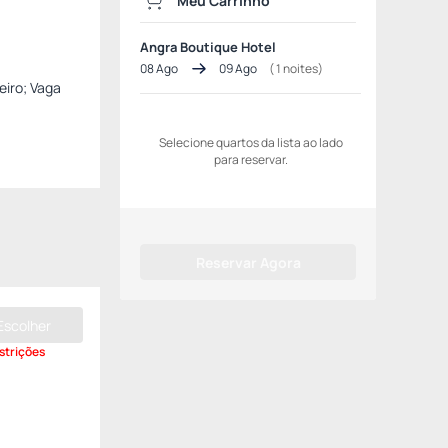
Meu Carrinho
Angra Boutique Hotel
08 Ago
09 Ago
(
1
noites)
eiro; Vaga
Selecione quartos da lista ao lado
para reservar.
Reservar Agora
Escolher
strições