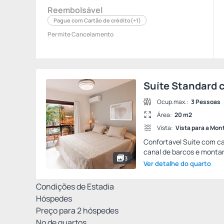
Reembolsável
Pague com Cartão de crédito
(+1)
Permite Cancelamento
Suíte Standard c
Ocup.max.:
3 Pessoas
Área:
20 m2
Vista:
Vista para a Mo
Confortavel Suite com ca
canal de barcos e monta
3
Ver detalhe do quarto
Condições de Estadia
Hóspedes
Preço para
2
hóspedes
Nº de quartos