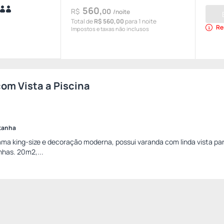
560,
R$
00
/noite
Total de
R$ 560,00
para 1 noite
Re
Impostos e taxas não inclusos
om Vista a Piscina
ntanha
ma king-size e decoração moderna, possui varanda com linda vista par
nhas. 20m2,...