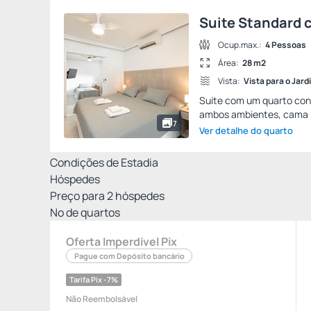
Suite Standard 
Ocup.max.:
4 Pessoas
Área:
28 m2
Vista:
Vista para o Jard
Suíte com um quarto con
ambos ambientes, cama ki
7
Ver detalhe do quarto
Condições de Estadia
Hóspedes
Preço para
2
hóspedes
Nº de quartos
Oferta Imperdível Pix
Pague com Depósito bancário
Tarifa Pix -7%
Não Reembolsável