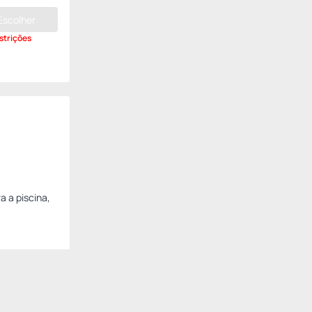
Escolher
strições
a a piscina,