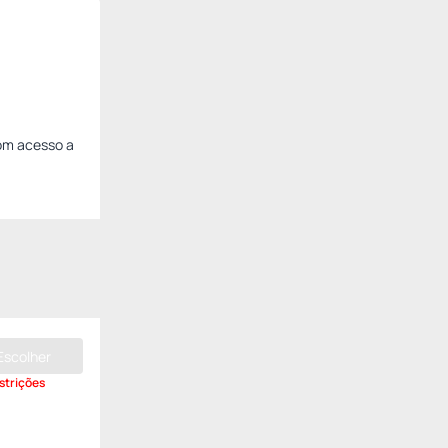
om acesso a
Escolher
strições