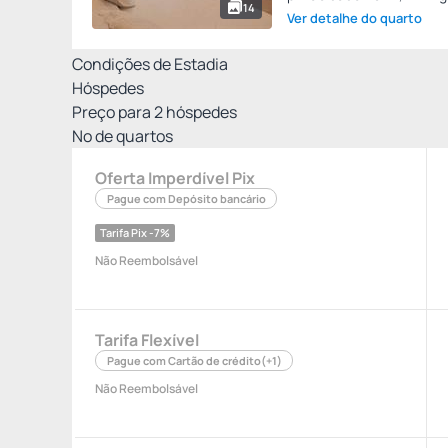
14
Ver detalhe do quarto
Condições de Estadia
Hóspedes
Preço para
2
hóspedes
Nº de quartos
Oferta Imperdível Pix
Pague com Depósito bancário
Tarifa Pix -7%
Não Reembolsável
Tarifa Flexível
Pague com Cartão de crédito
(+1)
Não Reembolsável