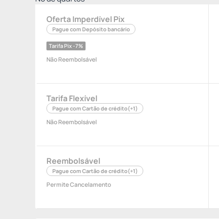
Oferta Imperdível Pix
Pague com Depósito bancário
Tarifa Pix -7%
Não Reembolsável
Tarifa Flexível
Pague com Cartão de crédito
(+1)
Não Reembolsável
Reembolsável
Pague com Cartão de crédito
(+1)
Permite Cancelamento