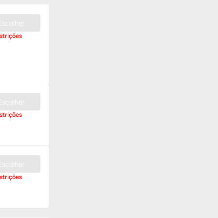
Escolher
strições
Escolher
strições
Escolher
strições