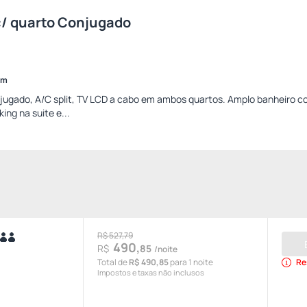
c/ quarto Conjugado
im
jugado, A/C split, TV LCD a cabo em ambos quartos. Amplo banheiro c
ng na suite e...
R$ 527,79
490,
R$
85
/noite
Total de
R$ 490,85
para 1 noite
Re
Impostos e taxas não inclusos