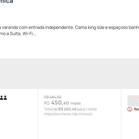
mica
a varanda com entrada independente. Cama king size e espaçoso banh
o a Suíte. Wi-Fi...
R$ 484,30
450,
R$
40
/noite
Total de
R$ 450,40
para 1 noite
Re
Impostos e taxas não inclusos