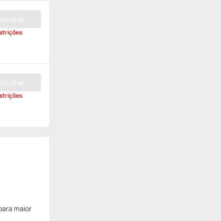
Escolher
strições
Escolher
strições
para maior