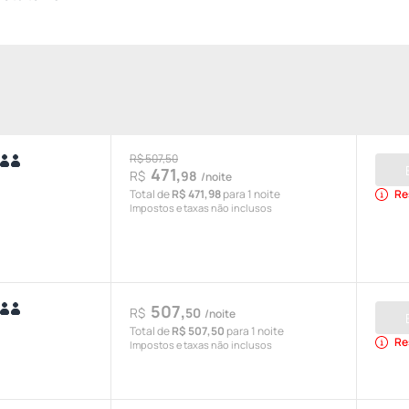
R$ 507,50
471,
R$
98
/noite
Total de
R$ 471,98
para 1 noite
Re
Impostos e taxas não inclusos
507,
R$
50
/noite
Total de
R$ 507,50
para 1 noite
Re
Impostos e taxas não inclusos