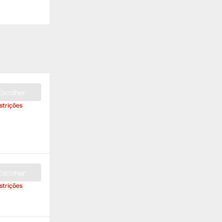
Escolher
strições
Escolher
strições