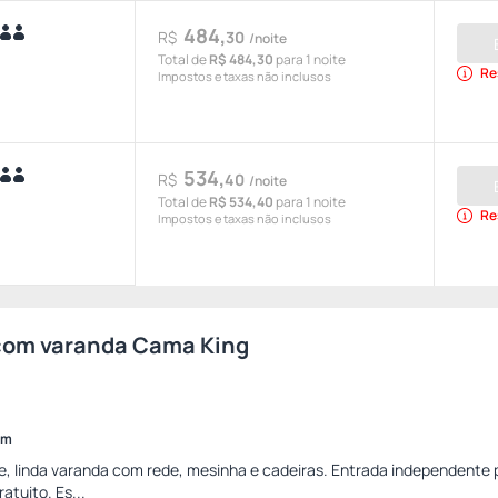
484,
R$
30
/noite
Total de
R$ 484,30
para 1 noite
Re
Impostos e taxas não inclusos
534,
R$
40
/noite
Total de
R$ 534,40
para 1 noite
Re
Impostos e taxas não inclusos
com varanda Cama King
im
e, linda varanda com rede, mesinha e cadeiras. Entrada independente 
atuito. Es...