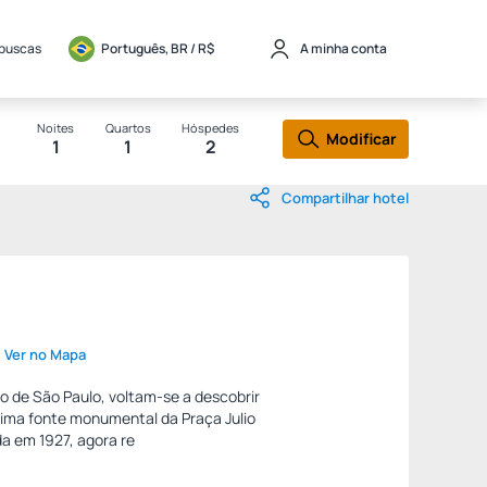
 buscas
Português, BR / 
R$
A minha conta
Noites
Quartos
Hóspedes
Modificar
1
1
2
Compartilhar hotel
Ver no Mapa
o de São Paulo, voltam-se a descobrir
sima fonte monumental da Praça Julio
da em 1927, agora re