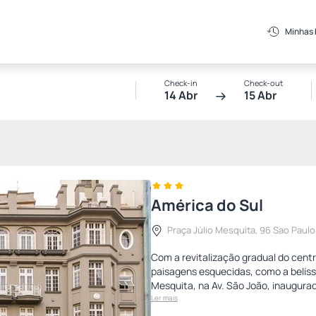
Minhas
Check-in
Check-out
14 Abr
15 Abr
América do Sul
Praça Júlio Mesquita, 96 Sao Paulo
Com a revitalização gradual do centr
paisagens esquecidas, como a belís
Mesquita, na Av. São João, inaugura
Ler mais