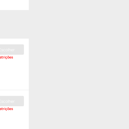
Escolher
strições
Escolher
strições