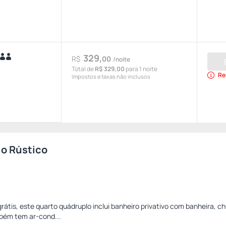
329,
R$
00
/noite
Total de
R$ 329,00
para 1 noite
Re
Impostos e taxas não inclusos
o Rústico
átis, este quarto quádruplo inclui banheiro privativo com banheira, ch
bém tem ar-cond...