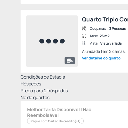
Quarto Triplo 
Ocup.max.:
3 Pessoas
Área:
25 m2
Vista:
Vista variada
A unidade tem 2 camas.
Ver detalhe do quarto
5
Condições de Estadia
Hóspedes
Preço para
2
hóspedes
Nº de quartos
Melhor Tarifa Disponível | Não
Reembolsável
Pague com Cartão de crédito
(+1)