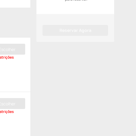
Reservar Agora
Escolher
strições
Escolher
strições