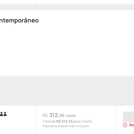
Contemporâneo
312,
R$
55
/noite
Total de
R$ 312,55
para 1 noite
Re
Impostos e taxas não inclusos