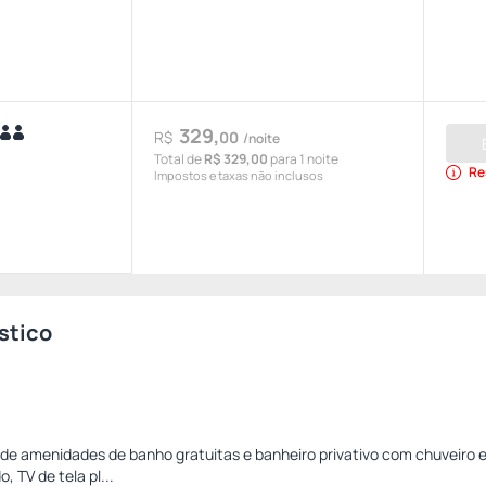
329,
R$
00
/noite
Total de
R$ 329,00
para 1 noite
Re
Impostos e taxas não inclusos
stico
 de amenidades de banho gratuitas e banheiro privativo com chuveiro e
, TV de tela pl...