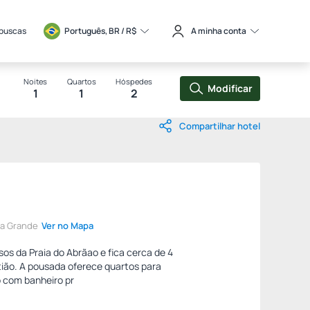
 buscas
Português, BR / 
R$
A minha conta
Noites
Quartos
Hóspedes
Modificar
1
1
2
Compartilhar hotel
ha Grande
Ver no Mapa
os da Praia do Abrãao e fica cerca de 4
tião. A pousada oferece quartos para
o com banheiro pr