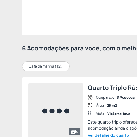
6 Acomodações para você, com o melho
Café da manhã (
12
)
Quarto Triplo Rú
Ocup.max.:
3 Pessoas
Área:
25 m2
Vista:
Vista variada
Este quarto triplo oferec
acomodação ainda dispõe
4
Ver detalhe do quarto