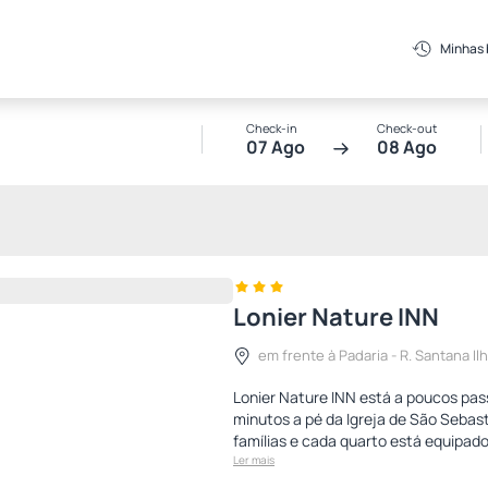
Minhas
Check-in
Check-out
07 Ago
08 Ago
Lonier Nature INN
em frente à Padaria - R. Santana Il
Lonier Nature INN está a poucos pass
minutos a pé da Igreja de São Sebas
famílias e cada quarto está equipad
Ler mais