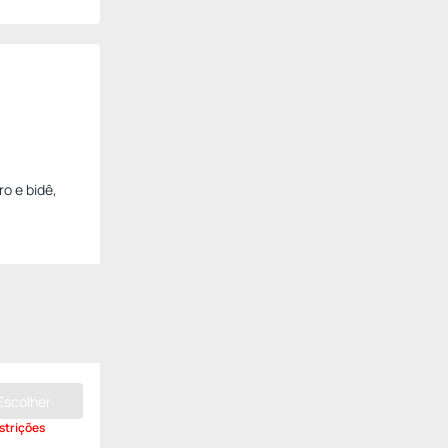
o e bidê,
Escolher
strições