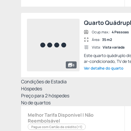
Quarto Quádrup
Ocup.max.:
4 Pessoas
Área:
35 m2
Vista:
Vista variada
Este quarto quádruplo di
ar-condicionado, TV de tel
8
Ver detalhe do quarto
Condições de Estadia
Hóspedes
Preço para
2
hóspedes
Nº de quartos
Melhor Tarifa Disponível | Não
Reembolsável
Pague com Cartão de crédito
(+1)