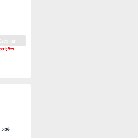
Escolher
strições
 bidê.