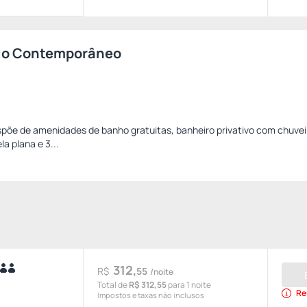
lo Contemporâneo
spõe de amenidades de banho gratuitas, banheiro privativo com chuveir
a plana e 3...
312,
R$
55
/noite
Total de
R$ 312,55
para 1 noite
Re
Impostos e taxas não inclusos