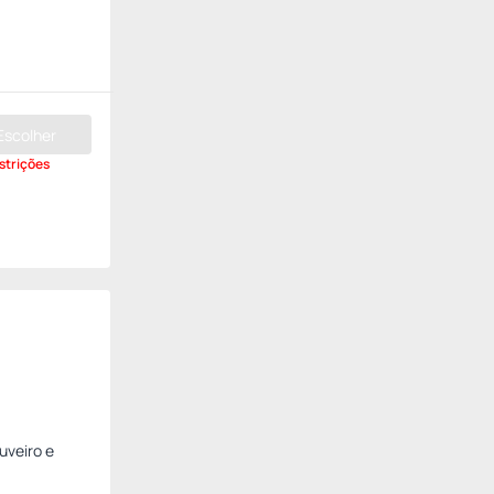
Escolher
strições
uveiro e