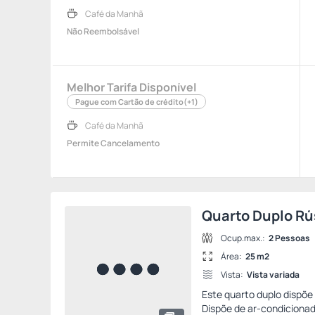
Café da Manhã
Não Reembolsável
Melhor Tarifa Disponível
Pague com Cartão de crédito
(+1)
Café da Manhã
Permite Cancelamento
Quarto Duplo Rú
Ocup.max.:
2 Pessoas
Área:
25 m2
Vista:
Vista variada
Este quarto duplo dispõe
Dispõe de ar-condicionado