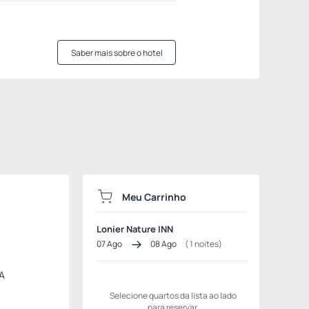
Saber mais sobre o hotel
Meu Carrinho
Lonier Nature INN
07 Ago
08 Ago
(
1
noites)
 A
Selecione quartos da lista ao lado
para reservar.