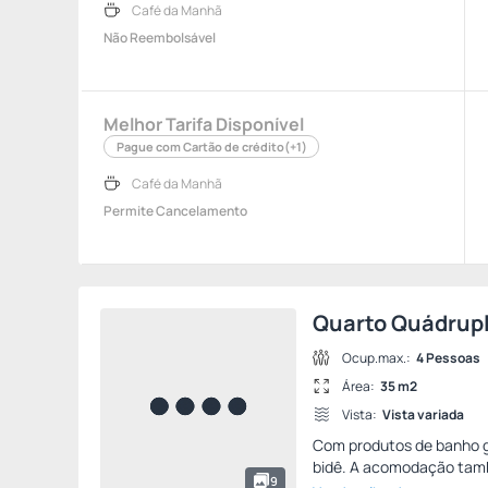
Café da Manhã
Não Reembolsável
Melhor Tarifa Disponível
Pague com Cartão de crédito
(+1)
Café da Manhã
Permite Cancelamento
Quarto Quádrupl
Ocup.max.:
4 Pessoas
Área:
35 m2
Vista:
Vista variada
Com produtos de banho gr
bidê. A acomodação tam
9