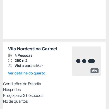
R$
6.884,
00
/noite
Total de
R$ 6.884,00
Impostos e taxas não inclusos
Escolher
Vila Nordestina Carmel
4 Pessoas
260 m2
Vista para o Mar
9
Ver detalhe do quarto
Condições de Estadia
Hóspedes
Preço para
2
hóspedes
Nº de quartos