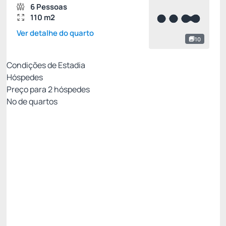
6 Pessoas
110 m2
Ver detalhe do quarto
10
Condições de Estadia
Hóspedes
Preço para
2
hóspedes
Nº de quartos
Melhor Preço Disponível
Preço para 2 Hóspedes:
Pague com Cartão de crédito
Café da manhã
Amenities Carmel
Estacionamento
Ver mais
Permite Cancelamento
AGOSTO -20%
Restam 2 quartos