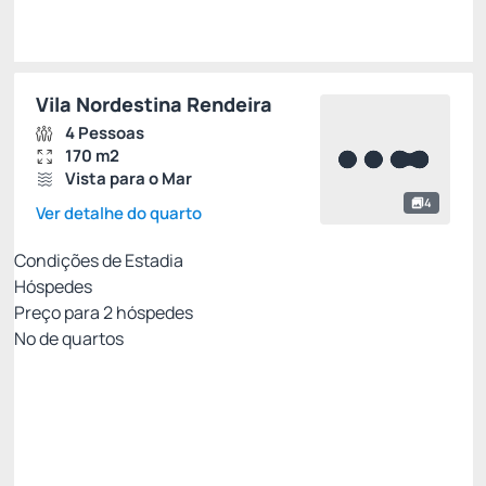
Escolher
Vila Nordestina Rendeira
4 Pessoas
170 m2
Vista para o Mar
4
Ver detalhe do quarto
Condições de Estadia
Hóspedes
Preço para
2
hóspedes
Nº de quartos
Melhor Preço Disponível
Preço para 2 Hóspedes:
Pague com Cartão de crédito
Café da manhã
Amenities Carmel
Estacionamento
Ver mais