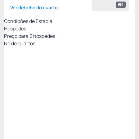
7
Ver detalhe do quarto
Condições de Estadia
Hóspedes
Preço para
2
hóspedes
Nº de quartos
Melhor Preço Disponível
Preço para 2 Hóspedes:
Pague com Cartão de crédito
Café da manhã
Amenities Carmel
Estacionamento
Ver mais
Permite Cancelamento
AGOSTO -20%
Restam 2 quartos
R$ 8.051,00