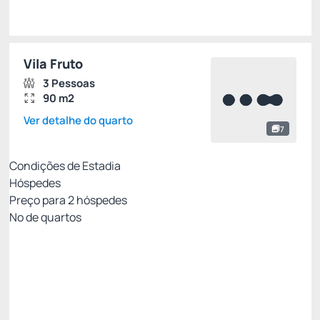
Escolher
Vila Fruto
3 Pessoas
90 m2
Ver detalhe do quarto
7
Condições de Estadia
Hóspedes
Preço para
2
hóspedes
Nº de quartos
Melhor Preço Disponível
Preço para 2 Hóspedes:
Pague com Cartão de crédito
Café da manhã
Amenities Carmel
Estacionamento
Ver mais