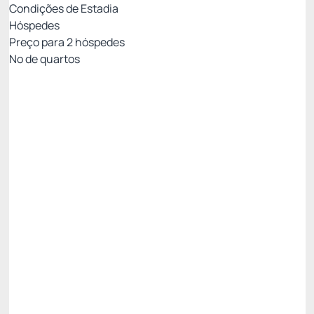
Condições de Estadia
Hóspedes
Preço para
2
hóspedes
Nº de quartos
Melhor Preço Disponível
Preço para 2 Hóspedes:
Pague com Cartão de crédito
Café da manhã
Amenities Carmel
Estacionamento
Ver mais
Permite Cancelamento
AGOSTO -20%
R$ 5.706,00
R$
4.564,
80
/noite
Total de
R$ 4.564,80
Impostos e taxas não inclusos