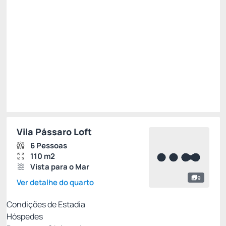
R$ 4.930,00
R$
3.944,
00
/noite
Total de
R$ 3.944,00
Impostos e taxas não inclusos
Escolher
Vila Pássaro Loft
6 Pessoas
110 m2
Vista para o Mar
9
Ver detalhe do quarto
Condições de Estadia
Hóspedes