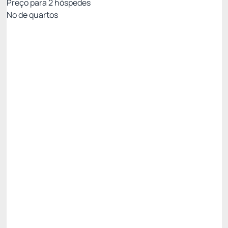
Preço para
2
hóspedes
Nº de quartos
Melhor Preço Disponível
Preço para 2 Hóspedes:
Pague com Cartão de crédito
Café da manhã
Amenities Carmel
Estacionamento
Ver mais
Permite Cancelamento
AGOSTO -20%
Restam 2 quartos
R$ 4.831,00
R$
3.864,
80
/noite
Total de
R$ 3.864,80
Impostos e taxas não inclusos
Escolher