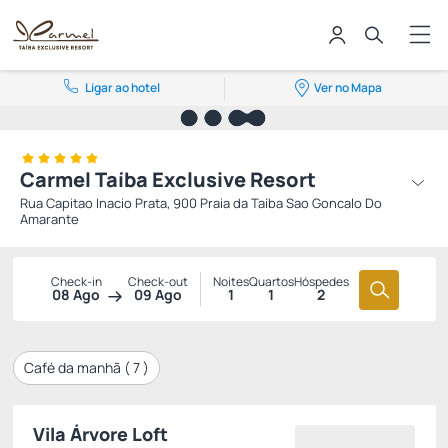
Ligar ao hotel
Ver no Mapa
Carmel Taíba Exclusive Resort
Rua Capitao Inacio Prata, 900 Praia da Taíba Sao Goncalo Do
Amarante
Check-in
Check-out
Noites
Quartos
Hóspedes
08 Ago
09 Ago
1
1
2
Café da manhã (
7
)
Vila Árvore Loft