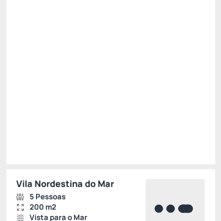
Ver mais
Permite Cancelamento
AGOSTO -20%
Só existe 1 quarto disponível
R$ 7.555,00
R$
6.044,
00
/noite
Total de
R$ 6.044,00
Impostos e taxas não inclusos
Escolher
Vila Nordestina do Mar
5 Pessoas
200 m2
Vista para o Mar