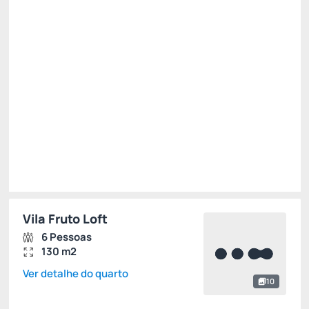
Permite Cancelamento
AGOSTO -20%
R$ 5.525,00
R$
4.420,
00
/noite
Total de
R$ 4.420,00
Impostos e taxas não inclusos
Escolher
Vila Fruto Loft
6 Pessoas
130 m2
Ver detalhe do quarto
10