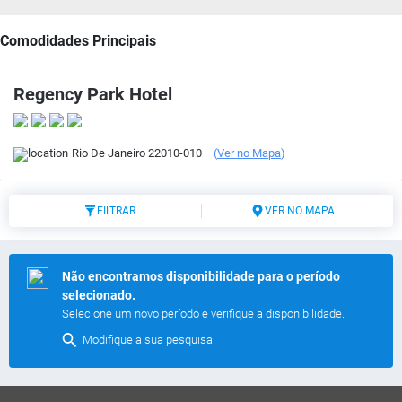
Comodidades Principais
Regency Park Hotel
Rio De Janeiro
22010-010
(
Ver no Mapa
)
FILTRAR
VER NO MAPA
Não encontramos disponibilidade para o período
selecionado.
Selecione um novo período e verifique a disponibilidade.
Modifique a sua pesquisa