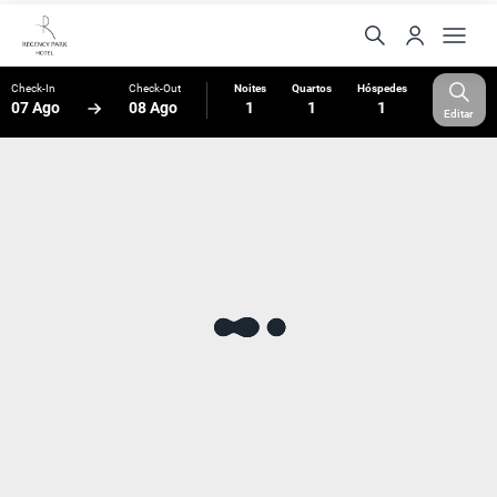
Check-In
Check-Out
Noites
Quartos
Hóspedes
07 Ago
08 Ago
1
1
1
Editar