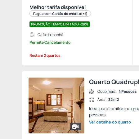
Melhor tarifa disponível
Pague com Cartão de crédito
(+1)
PROMOÇÃO TEMPO LIMITADO -28%
Café da manhã
Permite Cancelamento
Restam 2 quartos
Quarto Quádrup
Ocup.max.:
4 Pessoas
Área:
32 m2
Ideal para famílias ou g
pessoas.
Ver detalhe do quarto
6