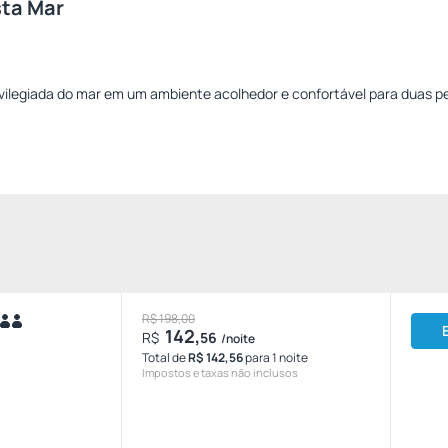
sta Mar
ivilegiada do mar em um ambiente acolhedor e confortável para duas p
R$ 198,00
142,
R$
56
/noite
Total de
R$ 142,56
para 1 noite
Impostos e taxas não inclusos