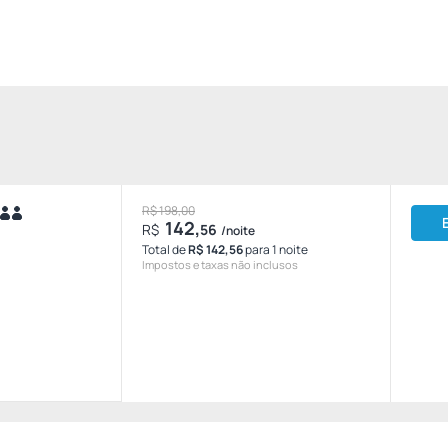
R$ 198,00
142,
R$
56
/noite
Total de
R$ 142,56
para 1 noite
Impostos e taxas não inclusos