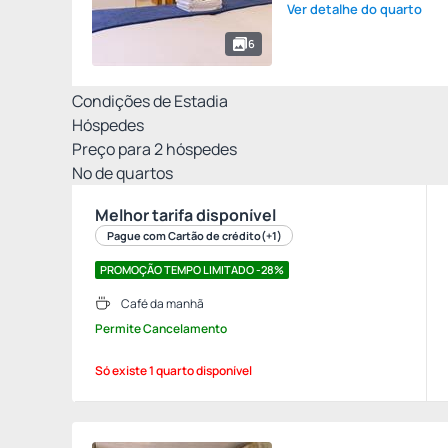
Ver detalhe do quarto
6
Condições de Estadia
Hóspedes
Preço para
2
hóspedes
Nº de quartos
Melhor tarifa disponível
Pague com Cartão de crédito
(+1)
PROMOÇÃO TEMPO LIMITADO -28%
Café da manhã
Permite Cancelamento
Só existe 1 quarto disponível