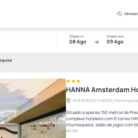
Minhas
Check-in
Check-out
08 Ago
09 Ago
squisa
HANNA Amsterdam Hot
RUA RODOLFO HICKEL Florianopoli
Situado a apenas 150 metros da Praia
complexo hoteleiro com 6 torres HA
churrasqueira, salão de jogos com b
Ler mais