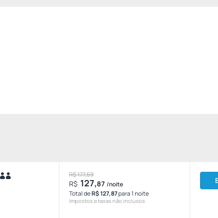
R$ 177,59
127,
R$
87
/noite
Total de
R$ 127,87
para 1 noite
Impostos e taxas não inclusos