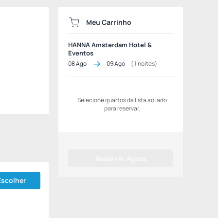
Meu Carrinho
HANNA Amsterdam Hotel &
Eventos
08 Ago
09 Ago
(
1
noites)
Selecione quartos da lista ao lado
para reservar.
Reservar Agora
Escolher