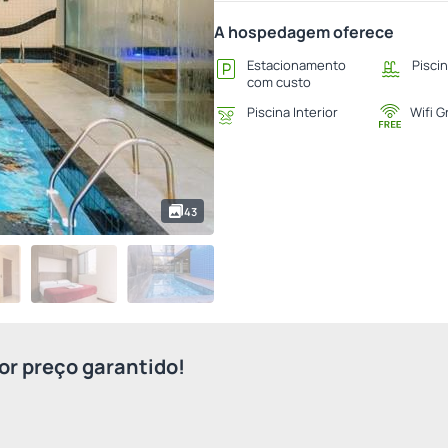
A hospedagem oferece
Estacionamento
Pisci
com custo
Piscina Interior
Wifi G
43
r preço garantido!