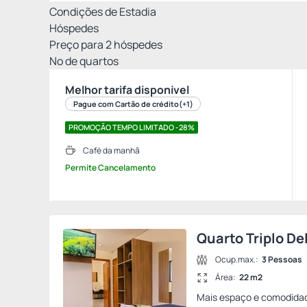
Condições de Estadia
Hóspedes
Preço para
2
hóspedes
Nº de quartos
Melhor tarifa disponível
Pague com Cartão de crédito
(+1)
PROMOÇÃO TEMPO LIMITADO -28%
Café da manhã
Permite Cancelamento
Quarto Triplo De
Ocup.max.:
3 Pessoas
Área:
22 m2
Mais espaço e comodidad