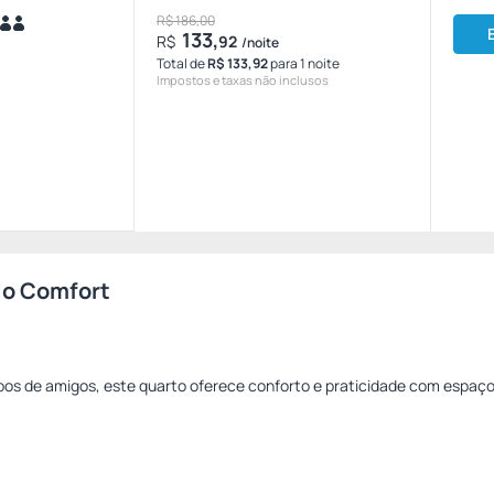
R$ 186,00
133,
R$
92
/noite
Total de
R$ 133,92
para 1 noite
Impostos e taxas não inclusos
lo Comfort
rupos de amigos, este quarto oferece conforto e praticidade com espaço