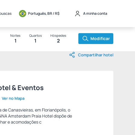
 buscas
Português, BR / 
R$
A minha conta
Noites
Quartos
Hóspedes
Modificar
1
1
2
Compartilhar hotel
el & Eventos
s
Ver no Mapa
 de Canasvieiras, em Florianópolis, o
NNA Amsterdam Praia Hotel dispõe de
ilhar e acomodações c