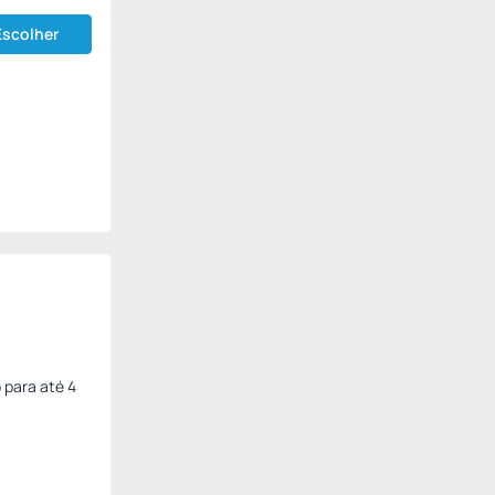
Escolher
 para até 4