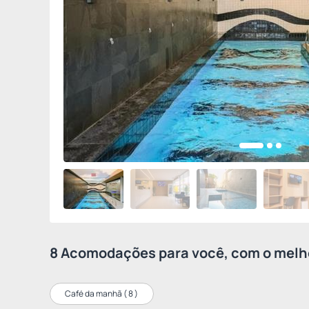
8 Acomodações para você, com o melho
Café da manhã (
8
)