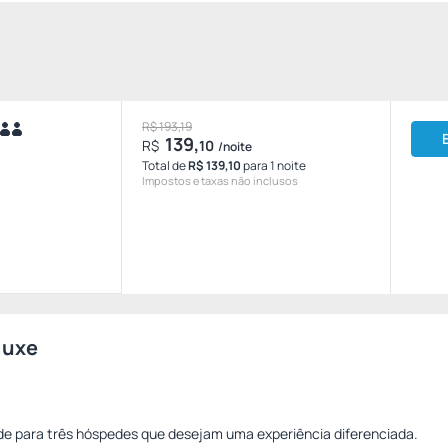
R$ 193,19
139,
R$
10
/noite
Total de
R$ 139,10
para 1 noite
Impostos e taxas não inclusos
luxe
e para três hóspedes que desejam uma experiência diferenciada.