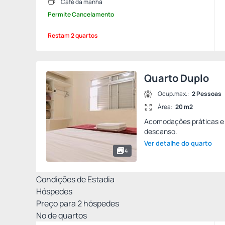
Café da manhã
Permite Cancelamento
Restam 2 quartos
Quarto Duplo
Ocup.max.:
2 Pessoas
Área:
20 m2
Acomodações práticas e 
descanso.
Ver detalhe do quarto
4
Condições de Estadia
Hóspedes
Preço para
2
hóspedes
Nº de quartos