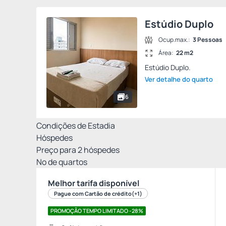
Estúdio Duplo
Ocup.max.:
3 Pessoas
Área:
22 m2
Estúdio Duplo.
Ver detalhe do quarto
6
Condições de Estadia
Hóspedes
Preço para
2
hóspedes
Nº de quartos
Melhor tarifa disponível
Pague com Cartão de crédito
(+1)
PROMOÇÃO TEMPO LIMITADO -28%