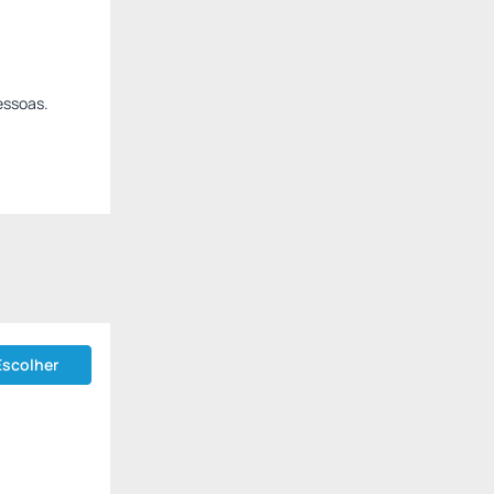
essoas.
Escolher