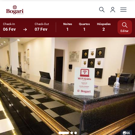
Check-In
Check-Out
Noites
Quartos
Hóspedes
06 Fev
07 Fev
1
1
2
Editar
66