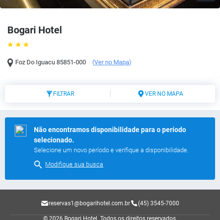
Bogari Hotel
Foz Do Iguacu
85851-000
(
Ver no Mapa
)
FILTRAR
VER NO MAPA
Não encontramos disponibilidade para o período
selecionado.
Selecione um novo período e verifique a disponibilidade.
Modifique sua busca
reservas1@bogarihotel.com.br
(45) 3545-7000
© 2026 Bogari Hotel.
Todos os direitos reservados.