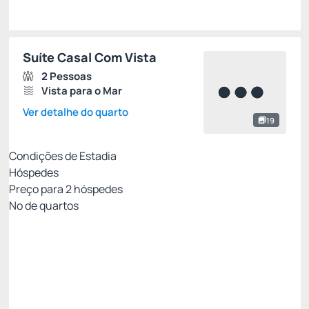
Suíte Casal Com Vista
2 Pessoas
Vista para o Mar
Ver detalhe do quarto
19
Condições de Estadia
Hóspedes
Preço para
2
hóspedes
Nº de quartos
MELHOR TARIFA NÃO REEMBOLSÁVEL
Preço para 2 Hóspedes:
Pague com Cartão de crédito
(+1)
Café da Manhã
Internet Wi-fi
Não Reembolsável