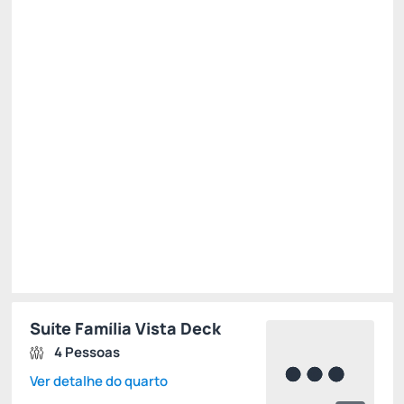
R$
335,
75
/noite
Total de
R$ 335,75
Impostos e taxas não inclusos
Escolher
Restrições
Suíte Família Vista Deck
4 Pessoas
Ver detalhe do quarto