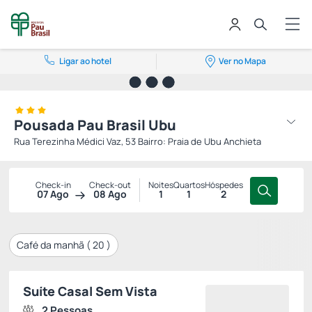
Ligar ao hotel
Ver no Mapa
Pousada Pau Brasil Ubu
Rua Terezinha Médici Vaz, 53 Bairro: Praia de Ubu Anchieta
Check-in
Check-out
Noites
Quartos
Hóspedes
07 Ago
08 Ago
1
1
2
Café da manhã (
20
)
Suíte Casal Sem Vista
2 Pessoas