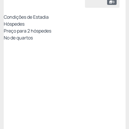
9
Condições de Estadia
Hóspedes
Preço para
2
hóspedes
Nº de quartos
MELHOR TARIFA NÃO REEMBOLSÁVEL
Preço para 2 Hóspedes:
Pague com Cartão de crédito
(+1)
Café da Manhã
Internet Wi-fi
Não Reembolsável
R$
339,
30
/noite
Total de
R$ 339,30
Impostos e taxas não inclusos