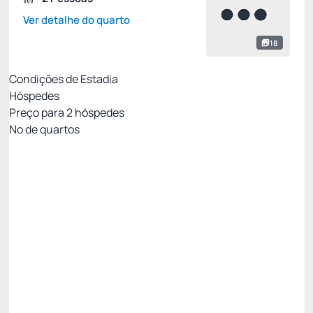
Ver detalhe do quarto
18
Condições de Estadia
Hóspedes
Preço para
2
hóspedes
Nº de quartos
MELHOR TARIFA NÃO REEMBOLSÁVEL
Preço para 2 Hóspedes:
Pague com Cartão de crédito
(+1)
Café da Manhã
Internet Wi-fi
Não Reembolsável
R$
300,
30
/noite
Total de
R$ 300,30