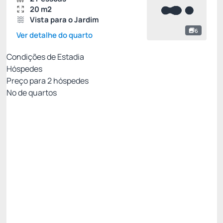
20 m2
Vista para o Jardim
6
Ver detalhe do quarto
Condições de Estadia
Hóspedes
Preço para
2
hóspedes
Nº de quartos
MELHOR TARIFA DISPONÍVEL SITE
Preço para 2 Hóspedes:
Pague com Cartão de crédito
(+1)
Café da Manhã
Permite Cancelamento
DESCONTO SITE -24%
Só existe 1 quarto disponível