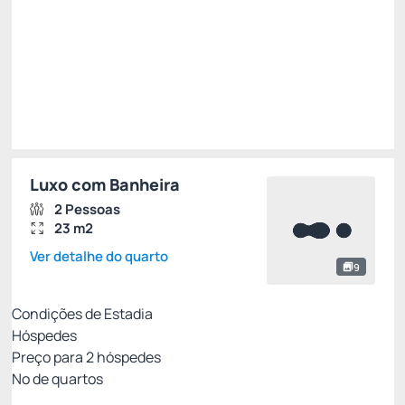
R$ 322,05
R$
244,
76
/noite
Total de
R$ 244,76
Impostos e taxas não inclusos
Escolher
Luxo com Banheira
2 Pessoas
23 m2
Ver detalhe do quarto
9
Condições de Estadia
Hóspedes
Preço para
2
hóspedes
Nº de quartos