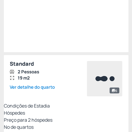
R$ 293,55
R$
223,
10
/noite
Total de
R$ 223,10
Impostos e taxas não inclusos
Escolher
Standard
2 Pessoas
19 m2
Ver detalhe do quarto
6
Condições de Estadia
Hóspedes
Preço para
2
hóspedes
Nº de quartos