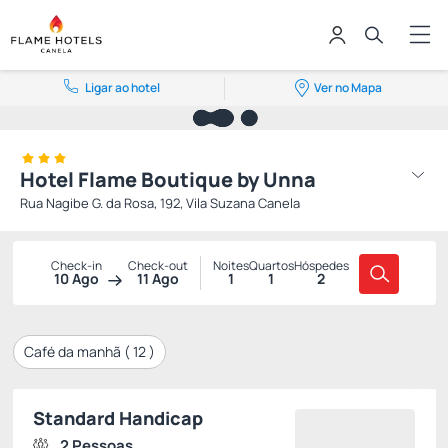
Ligar ao hotel
Ver no Mapa
Hotel Flame Boutique by Unna
Rua Nagibe G. da Rosa, 192, Vila Suzana Canela
Check-in
Check-out
Noites
Quartos
Hóspedes
10 Ago
11 Ago
1
1
2
Café da manhã (
12
)
Standard Handicap
2 Pessoas