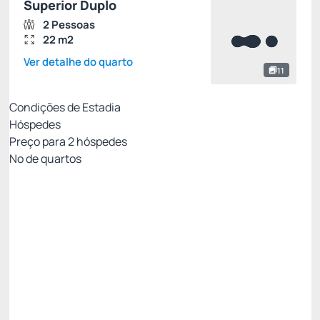
Superior Duplo
2 Pessoas
22 m2
Ver detalhe do quarto
11
Condições de Estadia
Hóspedes
Preço para
2
hóspedes
Nº de quartos
MELHOR TARIFA DISPONÍVEL SITE
Preço para 2 Hóspedes:
Pague com Cartão de crédito
(+1)
Café da Manhã
Permite Cancelamento
DESCONTO SITE -24%