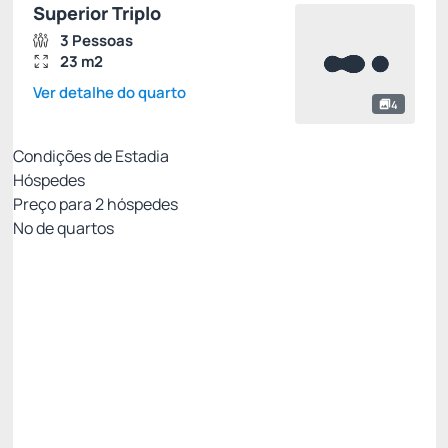
Superior Triplo
3 Pessoas
23 m2
Ver detalhe do quarto
4
Condições de Estadia
Hóspedes
Preço para
2
hóspedes
Nº de quartos
MELHOR TARIFA DISPONÍVEL SITE
Preço para 2 Hóspedes:
Pague com Cartão de crédito
(+1)
Café da Manhã
Permite Cancelamento
DESCONTO SITE -24%