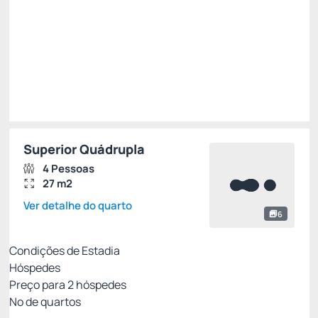
R$ 322,05
R$
244,
76
/noite
Total de
R$ 244,76
Impostos e taxas não inclusos
Escolher
Superior Quádrupla
4 Pessoas
27 m2
Ver detalhe do quarto
6
Condições de Estadia
Hóspedes
Preço para
2
hóspedes
Nº de quartos