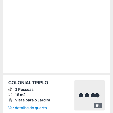
R$
1.100,
00
/noite
Total de
R$ 1.100,00
Impostos e taxas não inclusos
Escolher
COLONIAL TRIPLO
3 Pessoas
16 m2
Vista para o Jardim
4
Ver detalhe do quarto