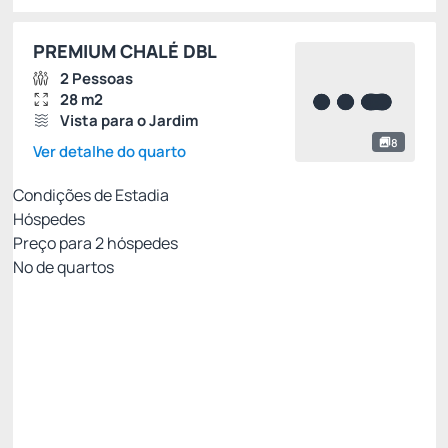
PREMIUM CHALÉ DBL
2 Pessoas
28 m2
Vista para o Jardim
8
Ver detalhe do quarto
Condições de Estadia
Hóspedes
Preço para
2
hóspedes
Nº de quartos
TARIFA PROMOCIONAL SITE
Preço para 2 Hóspedes:
Pague com Cartão de crédito
(+1)
PENSÃO COMPLETA
ESTACIONAMENTO
INTERNET WI-FI
Permite Cancelamento