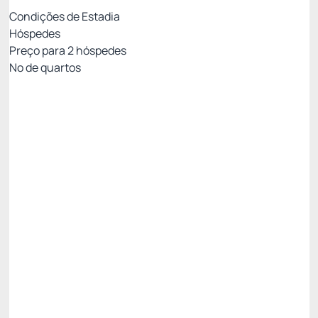
Condições de Estadia
Hóspedes
Preço para
2
hóspedes
Nº de quartos
TARIFA PROMOCIONAL SITE
Preço para 2 Hóspedes:
Pague com Cartão de crédito
(+1)
PENSÃO COMPLETA
ESTACIONAMENTO
INTERNET WI-FI
Permite Cancelamento
PROMOÇÃO EXCLUSIVA DO SITE -24%
Restam 2 quartos
R$ 1.300,00
R$
988,
00
/noite
Total de
R$ 988,00