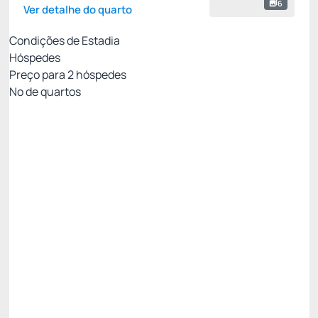
6
Ver detalhe do quarto
Condições de Estadia
Hóspedes
Preço para
2
hóspedes
Nº de quartos
TARIFA PROMOCIONAL SITE
Preço para 2 Hóspedes:
Pague com Cartão de crédito
(+1)
PENSÃO COMPLETA
ESTACIONAMENTO
INTERNET WI-FI
Permite Cancelamento
PROMOÇÃO EXCLUSIVA DO SITE -24%
R$ 1.600,00
R$
1.216,
00
/noite
Total de
R$ 1.216,00