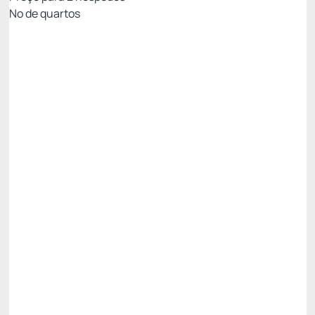
Nº de quartos
PROMOÇÃO SEMANA IGARATÁ
Preço para 2 Hóspedes:
Pague com Cartão de crédito
(+1)
PENSÃO COMPLETA
ESTACIONAMENTO
INTERNET WI-FI
Não Reembolsável
R$
594,
00
/noite
Total de
R$ 594,00
Impostos e taxas não inclusos
Escolher