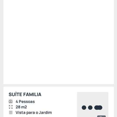
Restam 2 quartos
R$
1.600,
00
/noite
Total de
R$ 1.600,00
Impostos e taxas não inclusos
Escolher
SUÍTE FAMILIA
4 Pessoas
28 m2
Vista para o Jardim