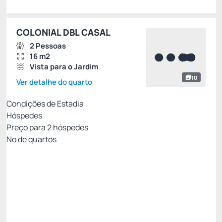
COLONIAL DBL CASAL
2 Pessoas
16 m2
Vista para o Jardim
10
Ver detalhe do quarto
Condições de Estadia
Hóspedes
Preço para
2
hóspedes
Nº de quartos
TARIFA PROMOCIONAL SITE
Preço para 2 Hóspedes:
Pague com Cartão de crédito
(+1)
PENSÃO COMPLETA
ESTACIONAMENTO
INTERNET WI-FI
Permite Cancelamento