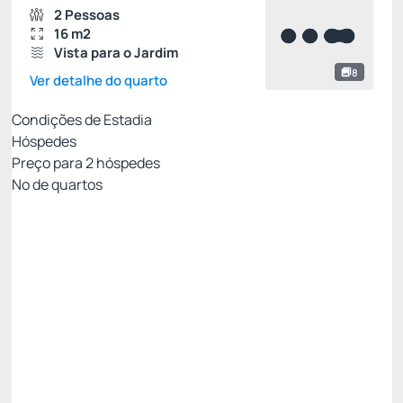
2 Pessoas
16 m2
Vista para o Jardim
8
Ver detalhe do quarto
Condições de Estadia
Hóspedes
Preço para
2
hóspedes
Nº de quartos
PROMOÇÃO SEMANA IGARATÁ
Preço para 2 Hóspedes:
Pague com Cartão de crédito
(+1)
PENSÃO COMPLETA
ESTACIONAMENTO
INTERNET WI-FI
Não Reembolsável