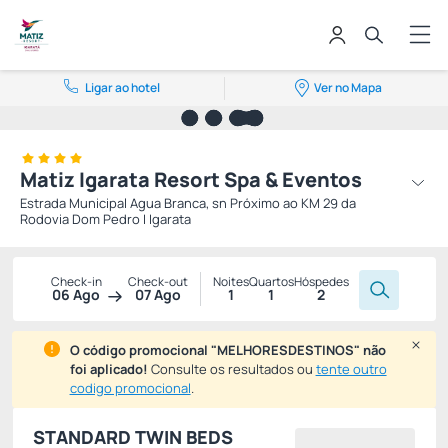
Ligar ao hotel
Ver no Mapa
Matiz Igarata Resort Spa & Eventos
Estrada Municipal Agua Branca, sn Próximo ao KM 29 da
Rodovia Dom Pedro I Igarata
Check-in
Check-out
Noites
Quartos
Hóspedes
06 Ago
07 Ago
1
1
2
O código promocional "MELHORESDESTINOS" não
foi aplicado!
Consulte os resultados ou
tente outro
codigo promocional
.
STANDARD TWIN BEDS