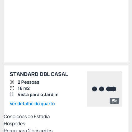
Total de
R$ 638,40
Impostos e taxas não inclusos
Escolher
STANDARD DBL CASAL
2 Pessoas
16 m2
Vista para o Jardim
8
Ver detalhe do quarto
Condições de Estadia
Hóspedes
Preço para
2
hóspedes