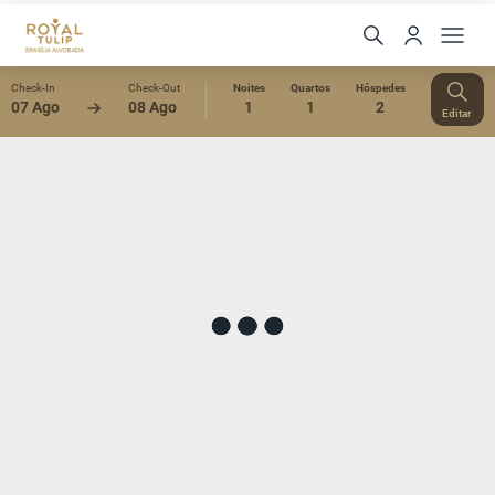
Check-In
Check-Out
Noites
Quartos
Hóspedes
07 Ago
08 Ago
1
1
2
Editar