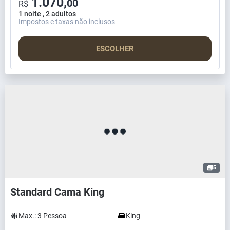
1.070,
00
R$
1 noite , 2 adultos
Impostos e taxas não inclusos
ESCOLHER
5
Standard Cama King
Max.:
3
Pessoa
King