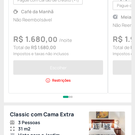
Pague com Cartão de crédito
(+1)
Pague com
Café da Manhã
Meia 
Não Reembolsável
Não Reemb
R$
1.680,
R$
1.
00
/noite
Total de
R$ 1.680,00
Total de
R
Impostos e taxas não inclusos
Impostos e 
Escolher
Restrições
Classic com Cama Extra
3 Pessoas
31 m2