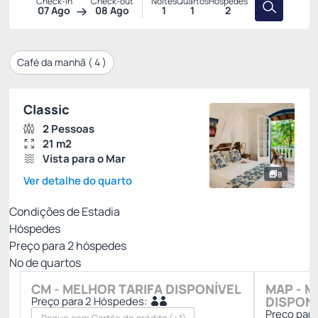
Check-in
Check-out
Noites
Quartos
Hóspedes
07 Ago
08 Ago
1
1
2
Café da manhã (
4
)
Classic
2 Pessoas
21 m2
Vista para o Mar
8
Ver detalhe do quarto
Condições de Estadia
Hóspedes
Preço para
2
hóspedes
Nº de quartos
CM - MELHOR TARIFA DISPONÍVEL
MAP - M
DISPON
Preço para 2 Hóspedes:
Preço par