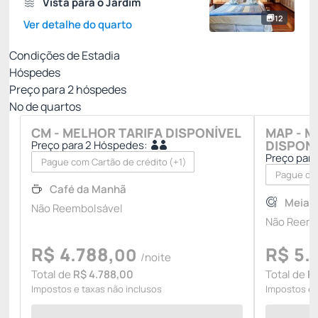
Vista para o Jardim
12
Ver detalhe do quarto
Condições de Estadia
Hóspedes
Preço para
2
hóspedes
Nº de quartos
CM - MELHOR TARIFA DISPONÍVEL
MAP - M
DISPON
Preço para 2 Hóspedes:
Preço par
Pague com Cartão de crédito
(+1)
Pague com
Café da Manhã
Meia 
Não Reembolsável
Não Reemb
R$
4.788,
R$
5.
00
/noite
Total de
R$ 4.788,00
Total de
R
Impostos e taxas não inclusos
Impostos e 