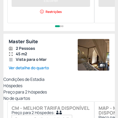
Escolher
Restrições
Master Suíte
2 Pessoas
45 m2
Vista para o Mar
9
Ver detalhe do quarto
Condições de Estadia
Hóspedes
Preço para
2
hóspedes
Nº de quartos
CM - MELHOR TARIFA DISPONÍVEL
MAP - M
DISPON
Preço para 2 Hóspedes:
Preço par