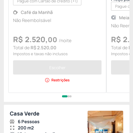
Pague com Cartão de crédito
(+1)
Pague com
Café da Manhã
Meia 
Não Reembolsável
Não Reemb
R$
2.520,
R$
2.
00
/noite
Total de
R$ 2.520,00
Total de
R
Impostos e taxas não inclusos
Impostos e 
Escolher
Restrições
Casa Verde
6 Pessoas
200 m2