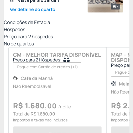
Vista para o Jardim
7
Ver detalhe do quarto
Condições de Estadia
Hóspedes
Preço para
2
hóspedes
Nº de quartos
CM - MELHOR TARIFA DISPONÍVEL
MAP - M
DISPON
Preço para 2 Hóspedes:
Preço par
Pague com Cartão de crédito
(+1)
Pague com
Café da Manhã
Meia 
Não Reembolsável
Não Reemb
R$
1.680,
R$
2.
00
/noite
Total de
R$ 1.680,00
Total de
R
Impostos e taxas não inclusos
Impostos e 