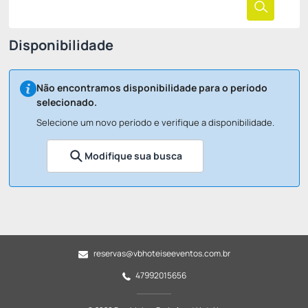
Check-in
Check-out
Noites
Quartos
Hóspedes
01 Jul
03 Jul
2
1
2
Disponibilidade
Não encontramos disponibilidade para o período
selecionado.
Selecione um novo período e verifique a disponibilidade.
Modifique sua busca
reservas@vbhoteiseeventos.com.br
47992015656