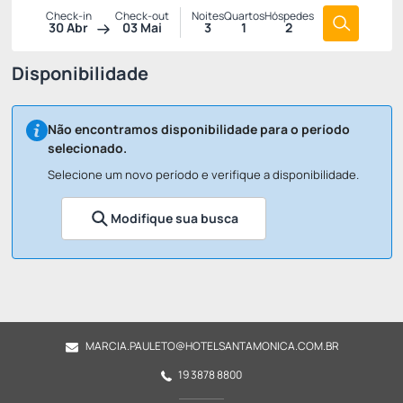
Check-in
Check-out
Noites
Quartos
Hóspedes
30 Abr
03 Mai
3
1
2
Disponibilidade
Não encontramos disponibilidade para o período
selecionado.
Selecione um novo período e verifique a disponibilidade.
Modifique sua busca
MARCIA.PAULETO@HOTELSANTAMONICA.COM.BR
19 3878 8800