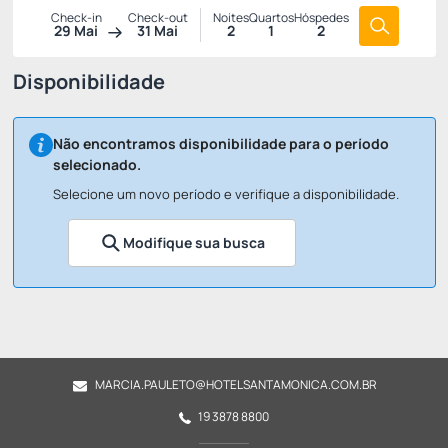
Check-in
Check-out
Noites
Quartos
Hóspedes
29 Mai
31 Mai
2
1
2
Disponibilidade
Não encontramos disponibilidade para o período
selecionado.
Selecione um novo período e verifique a disponibilidade.
Modifique sua busca
MARCIA.PAULETO@HOTELSANTAMONICA.COM.BR
19 3878 8800