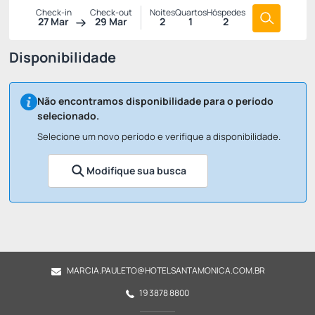
Check-in
Check-out
Noites
Quartos
Hóspedes
27 Mar
29 Mar
2
1
2
Disponibilidade
Não encontramos disponibilidade para o período
selecionado.
Selecione um novo período e verifique a disponibilidade.
Modifique sua busca
MARCIA.PAULETO@HOTELSANTAMONICA.COM.BR
19 3878 8800